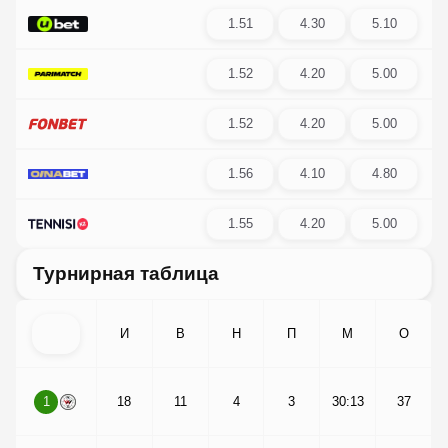
1.51
4.30
5.10
1.52
4.20
5.00
1.52
4.20
5.00
1.56
4.10
4.80
1.55
4.20
5.00
Турнирная таблица
И
В
Н
П
М
О
1
18
11
4
3
30:13
37