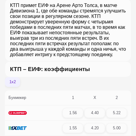
КТП примет ЕИФ на Арене Арто Толса, в матче
Дивизиона 1, где обе команды стремятся улучшить
свои позиции в регулярном сезоне. КТП
демонстрирует уверенную форму с четырьмя
победами в последних пяти матчах, в то время как
ЕИФ показывает непостоянные результаты,
выиграв три из последних пяти встреч. В их
последних пяти встречах результат пополам: по
два выигрыша у каждой команды и одна ничья, что
добавляет интригу к предстоящему поединку.
КТП – ЕИФ: коэффициенты
1x2
Букмекер
1
X
2
1.56
4.40
5.22
1.55
4.20
5.00