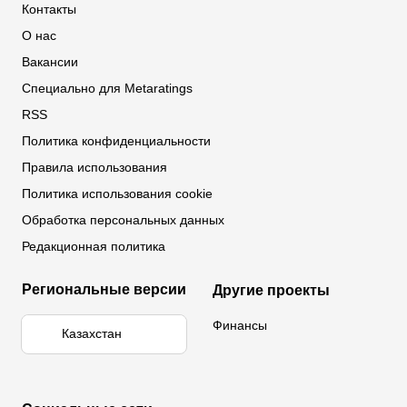
Контакты
Обзор Париматч
Обзор Тенниси
О нас
Вакансии
Специально для Metaratings
RSS
Политика конфиденциальности
Правила использования
Политика использования cookie
Обработка персональных данных
Редакционная политика
Региональные версии
Другие проекты
Финансы
Казахстан