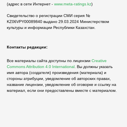
(адрес в сети Интернет -
www.meta-ratings.kz
)
Свидетельство о регистрации СМИ серия №
KZ06VPY00089840 выдано 29.03.2024 Министерством
культуры и информации Республики Казахстан.
Контакты редакции:
Все материалы сайта доступны по лицензии
Creative
Commons Attribution 4.0 International
.
Вы должны указать
имя автора (создателя) произведения (материала) и
стороны атрибуции, уведомление об авторских правах,
название лицензии, уведомление об оговорке и ссылку на
материал, если они предоставлены вместе с материалом.