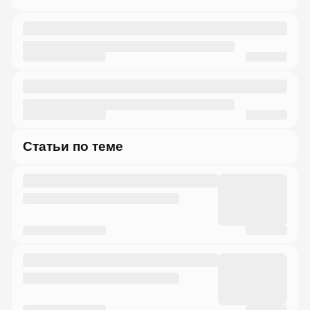
Статьи по теме