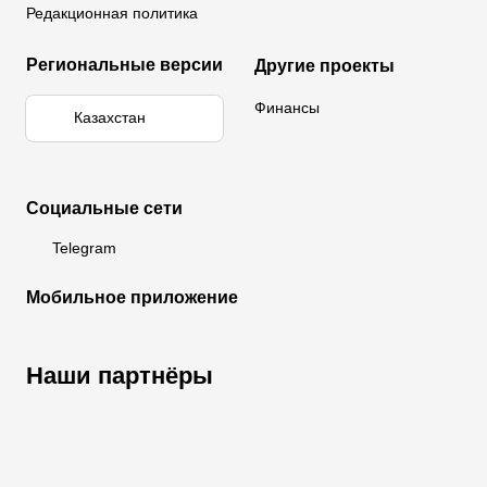
Редакционная политика
Региональные версии
Другие проекты
Финансы
Казахстан
Социальные сети
Telegram
Мобильное приложение
Наши партнёры