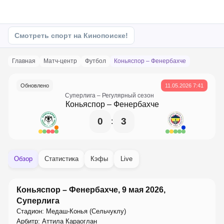
Смотреть спорт на Кинопоиске!
Главная
матч-центр
Футбол
Коньяспор – Фенербахче
Обновлено
11.05.2026 7:41
Суперлига
– Регулярный сезон
Коньяспор
–
Фенербахче
0
3
:
Обзор
Статистика
Кэфы
Live
Коньяспор – Фенербахче, 9 мая 2026,
Суперлига
Стадион: Медаш-Конья (Сельчуклу)
Арбитр: Аттила Караоглан