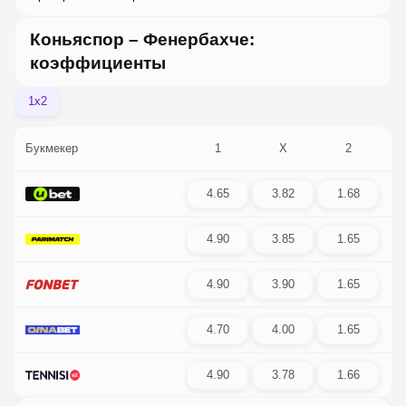
Коньяспор – Фенербахче:
коэффициенты
1x2
Букмекер
1
X
2
4.65
3.82
1.68
4.90
3.85
1.65
4.90
3.90
1.65
4.70
4.00
1.65
4.90
3.78
1.66