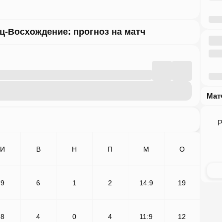
ц-Восхождение: прогноз на матч
ма
И
В
Н
П
М
О
9
6
1
2
14:9
19
8
4
0
4
11:9
12