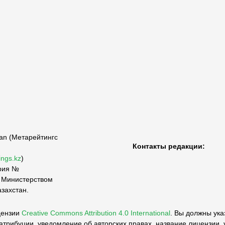
а»
ФК «Тобол»
ФК «Шахтер»
Футзальн
«Сем
tan (Метарейтингс
Контакты редакции:
ings.kz
)
ерия №
 Министерством
захстан.
цензии
Creative Commons Attribution 4.0 International
.
Вы должны указ
атрибуции, уведомление об авторских правах, название лицензии, 