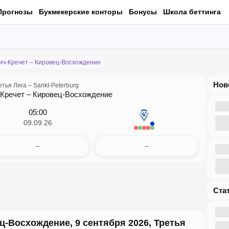
Прогнозы
Букмекерские конторы
Бонусы
Школа беттинга
вич-Кречет – Кировец-Восхождение
Но
етья Лига
– Sankt-Peterburg
Кречет
–
Кировец-Восхождение
05:00
09.09.26
–
–
Ст
ц-Восхождение, 9 сентября 2026, Третья