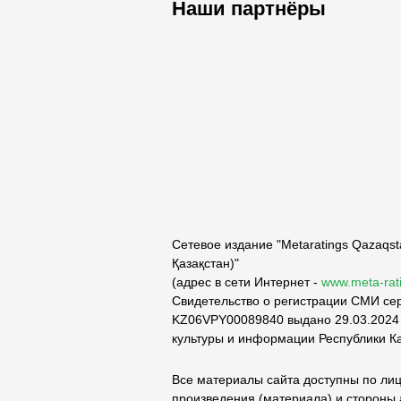
Наши партнёры
ФК «Кайрат»
ФК «Астан
Сетевое издание "Metaratings Qazaqs
Қазақстан)"
(адрес в сети Интернет -
www.meta-rat
Свидетельство о регистрации СМИ с
KZ06VPY00089840 выдано 29.03.2024
культуры и информации Республики Ка
Все материалы сайта доступны по ли
произведения (материала) и стороны 