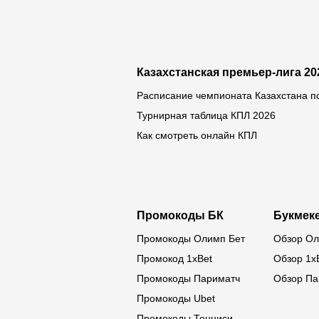
Казахстанская премьер-лига 20
Расписание чемпионата Казахстана п
Турнирная таблица КПЛ 2026
Как смотреть онлайн КПЛ
Промокоды БК
Букмеке
Промокоды Олимп Бет
Обзор Ол
Промокод 1xBet
Обзор 1x
Промокоды Париматч
Обзор Па
Промокоды Ubet
Промокоды Тенниси