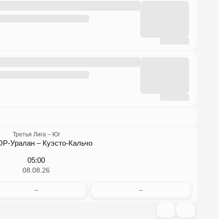
Третья Лига
– Юг
Р-Уралан
–
Куэсто-Кальчо
05:00
08.08.26
–
–