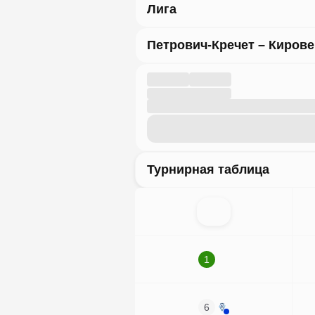
Лига
Петрович-Кречет – Кирове
Турнирная таблица
1
6