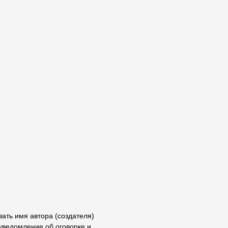
ый клуб
Naiza
БК «Астана»
ФК «
ей»
ать имя автора (создателя)
уведомление об оговорке и