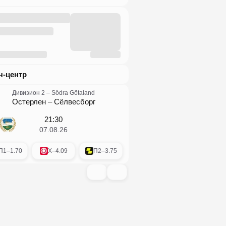
тч-центр
Дивизион 2
– Norra Götaland
Скара
–
Ванерсборгс
Дивизион 2
– Södra Götaland
Дивизион 2
– Norra G
Остерлен
–
Сёлвесборг
Скара
–
Ванерсб
22:00
07.08.26
21:30
22:00
07.08.26
07.08.26
–
–
П1
–
1.70
X
–
4.09
П2
–
3.75
–
–