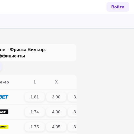
Войти
тне – Фриска Вильор:
ффициенты
екер
1
X
2
1.81
3.90
3.50
1.74
4.00
3.72
1.75
4.05
3.45