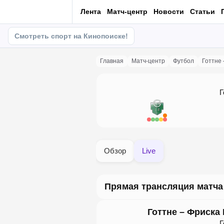
Лента
Матч-центр
Новости
Статьи
Смотреть спорт на Кинопоиске!
Главная
матч-центр
Футбол
Готтне
Г
Обзор
Live
Прямая трансляция матча 
Готтне – Фриска
Г