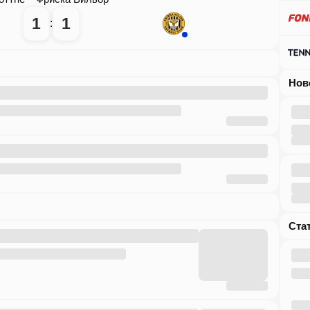
1
1
:
Но
Ст