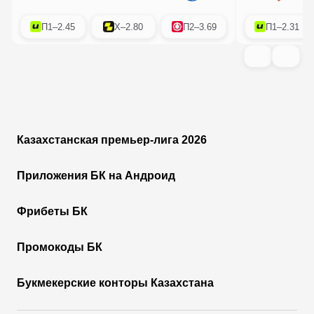
П1
–
2.45
X
–
2.80
П2
–
3.69
П1
–
2.31
Казахстанская премьер-лига 2026
Расписание чемпионата
2026
Приложения БК на Андроид
Казахстана по футболу
Как смотреть онлайн КПЛ
Турнирная таблица КПЛ
Скачать 1хБет
Скачать Фонбет
Фрибеты БК
Скачать ОлимпБет
Скачать Ubet
Фрибеты 1xbet
Фрибеты без депозита
Скачать Париматч
Промокоды БК
Фрибет Олимпбет
Фрибеты за регистрацию
Промокоды Олимп Бет
Промокоды Ubet
Букмекерские конторы Казахстана
Промокод 1xBet
Промокоды Тенниси
Обзор Олимпбет
Обзор Ubet