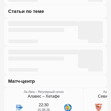
Статьи по теме
матч-центр
Ла Лига
– Регулярный сезон
Ла Ли
Алавес
–
Хетафе
Севил
22:30
15.08.26