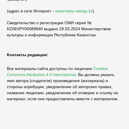
(адрес в сети Интернет -
www.meta-ratings.kz
)
Свидетельство о регистрации СМИ серия №
KZ06VPY00089840 выдано 29.03.2024 Министерством
культуры и информации Республики Казахстан.
Контакты редакции:
Все материалы сайта доступны по лицензии
Creative
Commons Attribution 4.0 International
.
Вы должны указать
имя автора (создателя) произведения (материала) и
стороны атрибуции, уведомление об авторских правах,
название лицензии, уведомление об оговорке и ссылку на
материал, если они предоставлены вместе с материалом.