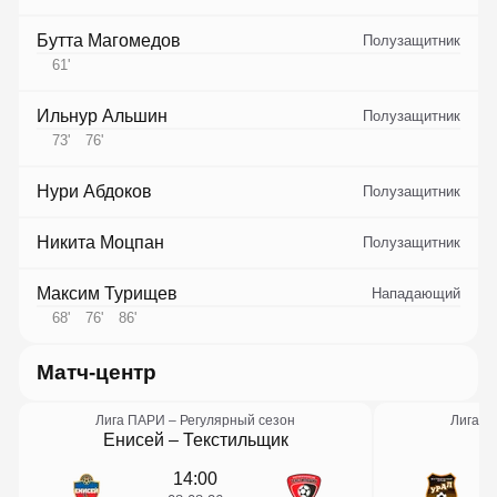
Бутта Магомедов
Полузащитник
61
'
Ильнур Альшин
Полузащитник
73
'
76
'
Нури Абдоков
Полузащитник
Никита Моцпан
Полузащитник
Максим Турищев
Нападающий
68
'
76
'
86
'
матч-центр
Лига ПАРИ
– Регулярный сезон
Лига П
Енисей
–
Текстильщик
14:00