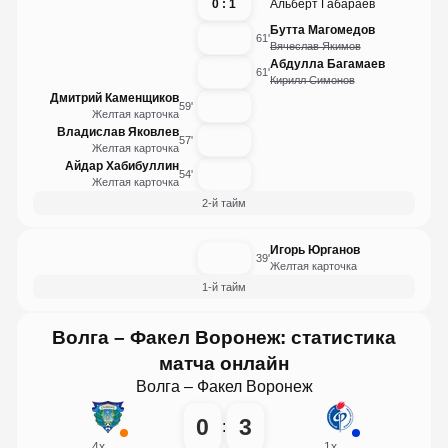
0 : 1
Альберт Габараев
Бутта Магомедов
61'
Вячеслав Якимов
Абдулла Багамаев
61'
Кирилл Симонов
Дмитрий Каменщиков
59'
Желтая карточка
Владислав Яковлев
57'
Желтая карточка
Айдар Хабибуллин
54'
Желтая карточка
2-й тайм
Игорь Юрганов
39'
Желтая карточка
1-й тайм
Волга – Факел Воронеж: статистика
матча онлайн
Волга – Факел Воронеж
0
3
:
4
x
1
x