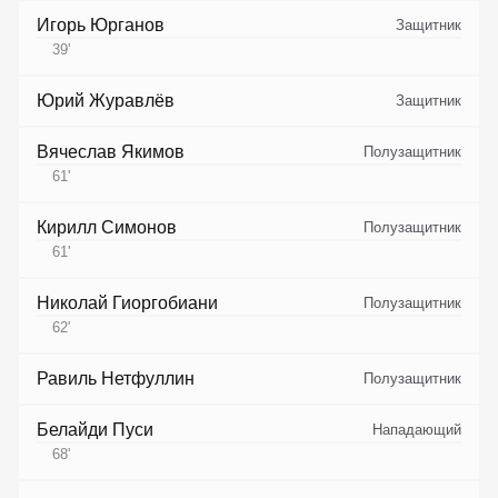
Игорь Юрганов
Защитник
39
'
Юрий Журавлёв
Защитник
Вячеслав Якимов
Полузащитник
61
'
Кирилл Симонов
Полузащитник
61
'
Николай Гиоргобиани
Полузащитник
62
'
Равиль Нетфуллин
Полузащитник
Белайди Пуси
Нападающий
68
'