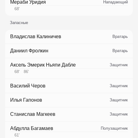
Мераби Уридия
Нападающий
68
'
Запасные
Владислав Калиничев
Вратарь
Даниил Фролкин
Вратарь
Аксель Эмерик Ньяпи Дабле
Защитник
68
'
86
'
Василий Черов
Защитник
Илья Гапонов
Защитник
Станислав Магкеев
Защитник
Абдулла Багамаев
Полузащитник
61
'