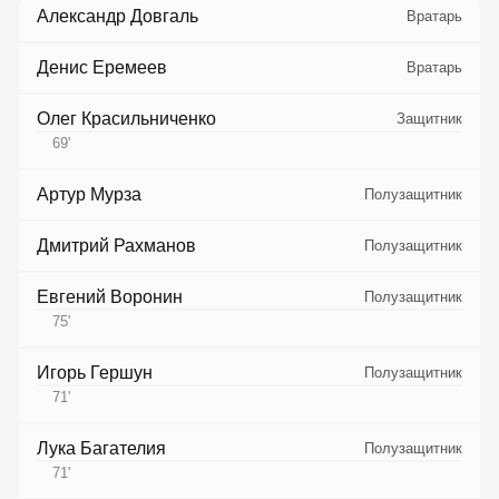
Александр Довгаль
Вратарь
Денис Еремеев
Вратарь
Олег Красильниченко
Защитник
69
'
Артур Мурза
Полузащитник
Дмитрий Рахманов
Полузащитник
Евгений Воронин
Полузащитник
75
'
Игорь Гершун
Полузащитник
71
'
Лука Багателия
Полузащитник
71
'