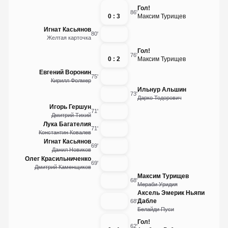
Гол!
86'
0 : 3
Максим Турищев
Игнат Касьянов
80'
Желтая карточка
Гол!
76'
0 : 2
Максим Турищев
Евгений Воронин
75'
Кирилл Фолмер
Ильнур Альшин
73'
Дарко Тодорович
Игорь Гершун
71'
Дмитрий Тихий
Лука Багателия
71'
Константин Ковалев
Игнат Касьянов
69'
Данил Новиков
Олег Красильниченко
69'
Дмитрий Каменщиков
Максим Турищев
68'
Мераби Уридия
Аксель Эмерик Ньяпи
Дабле
68'
Белайди Пуси
Гол!
62'