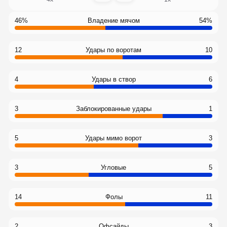
46%
Владение мячом
54%
12
Удары по воротам
10
4
Удары в створ
6
3
Заблокированные удары
1
5
Удары мимо ворот
3
3
Угловые
5
14
Фолы
11
2
Офсайды
3