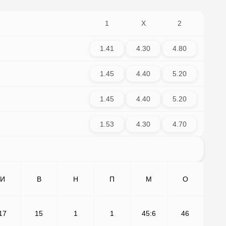
1
X
2
1.41
4.30
4.80
1.45
4.40
5.20
1.45
4.40
5.20
1.53
4.30
4.70
И
В
Н
П
М
О
17
15
1
1
45:6
46