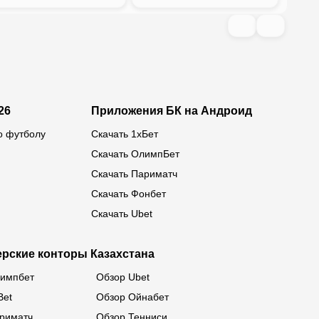
26
Приложения БК на Андроид
о футболу
Скачать 1хБет
Скачать ОлимпБет
Скачать Париматч
Скачать Фонбет
Скачать Ubet
рские конторы Казахстана
импбет
Обзор Ubet
Bet
Обзор Ойнабет
риматч
Обзор Тенниси