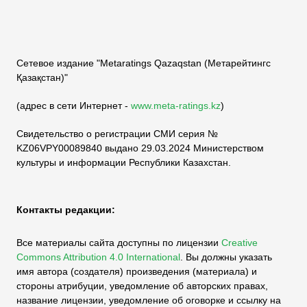
Сетевое издание "Metaratings Qazaqstan (Метарейтингс
Қазақстан)"
(адрес в сети Интернет -
www.meta-ratings.kz
)
Свидетельство о регистрации СМИ серия №
KZ06VPY00089840 выдано 29.03.2024 Министерством
культуры и информации Республики Казахстан.
Контакты редакции:
Все материалы сайта доступны по лицензии
Creative
Commons Attribution 4.0 International
.
Вы должны указать
имя автора (создателя) произведения (материала) и
стороны атрибуции, уведомление об авторских правах,
название лицензии, уведомление об оговорке и ссылку на