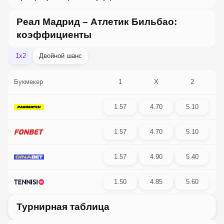
Реал Мадрид – Атлетик Бильбао:
коэффициенты
1x2
Двойной шанс
Букмекер
1
X
2
1.57
4.70
5.10
1.57
4.70
5.10
1.57
4.90
5.40
1.50
4.85
5.60
Турнирная таблица