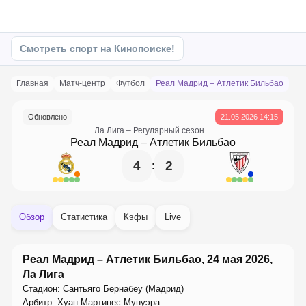
Смотреть спорт на Кинопоиске!
Главная
матч-центр
Футбол
Реал Мадрид – Атлетик Бильбао
Обновлено
21.05.2026 14:15
Ла Лига
– Регулярный сезон
Реал Мадрид
–
Атлетик Бильбао
4
2
:
Обзор
Статистика
Кэфы
Live
Реал Мадрид – Атлетик Бильбао, 24 мая 2026,
Ла Лига
Стадион: Сантьяго Бернабеу (Мадрид)
Арбитр: Хуан Мартинес Мунуэра