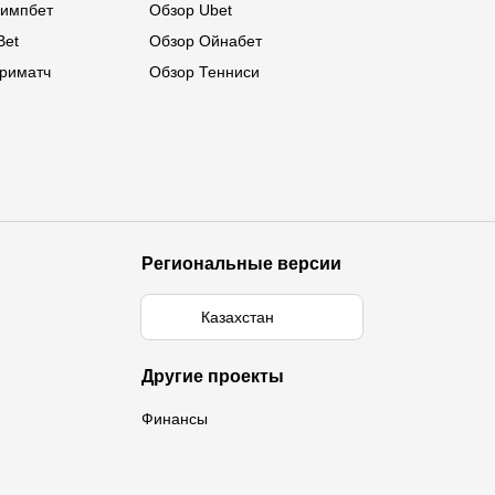
импбет
Обзор Ubet
Bet
Обзор Ойнабет
риматч
Обзор Тенниси
Региональные версии
Казахстан
Другие проекты
Финансы