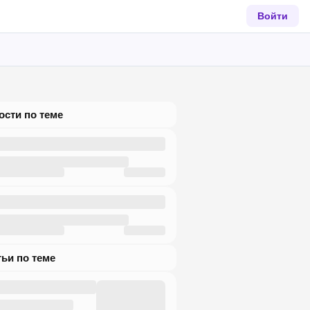
Войти
вости по теме
атьи по теме