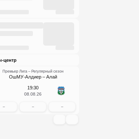
тч-центр
Премьер Лига
– Регулярный сезон
Премьер Лига
– Регуляр
ОшМУ-Алдиер
–
Алай
Абдыш-Ата
–
Кара
19:30
19:30
08.08.26
08.08.26
–
–
–
–
–