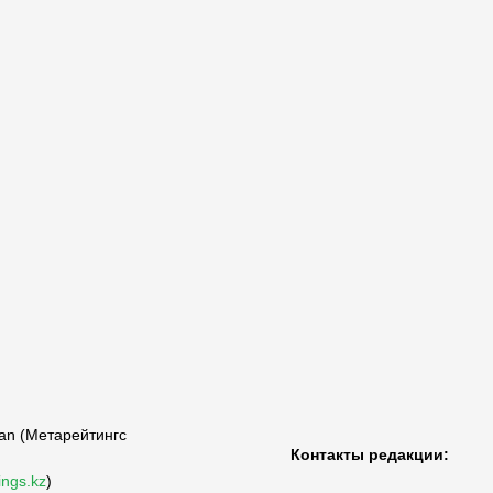
а»
ФК «Тобол»
ФК «Шахтер»
Футзальн
«Сем
tan (Метарейтингс
Контакты редакции:
ings.kz
)