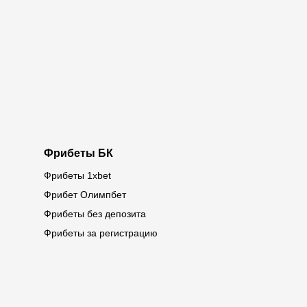
19:30
08.08.26
–
–
Фрибеты БК
Фрибеты 1xbet
Фрибет Олимпбет
Фрибеты без депозита
Фрибеты за регистрацию