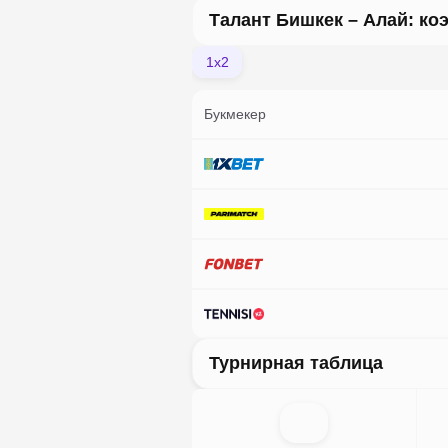
Талант Бишкек – Алай: к
1x2
Букмекер
Турнирная таблица