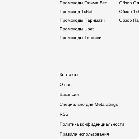
Промокоды Олимп Бет
Обзор Ол
Промокод 1xBet
Обзор 1x
Промокоды Париматч
Обзор Па
Промокоды Ubet
Промокоды Тенниси
Контакты
О нас
Вакансии
Специально для Metaratings
RSS
Политика конфиденциальности
Правила использования