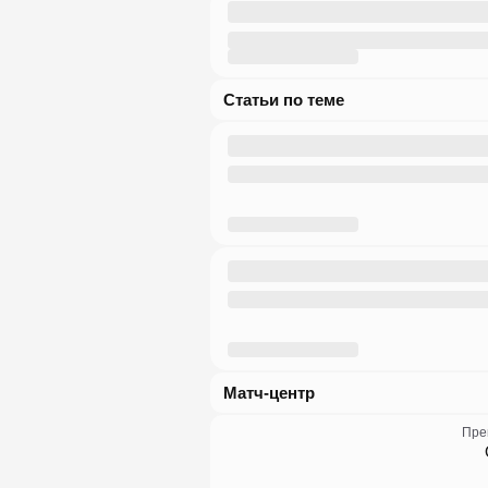
Статьи по теме
матч-центр
Пре