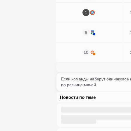
1
6
10
Если команды наберут одинаковое к
по разнице мячей.
Новости по теме