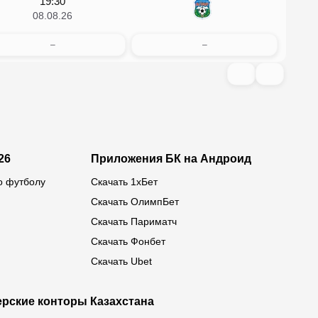
19:30
08.08.26
–
–
26
Приложения БК на Андроид
о футболу
Скачать 1хБет
Скачать ОлимпБет
Скачать Париматч
Скачать Фонбет
Скачать Ubet
рские конторы Казахстана