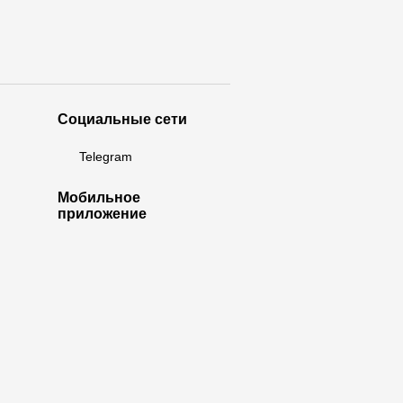
Социальные сети
Telegram
Мобильное
приложение