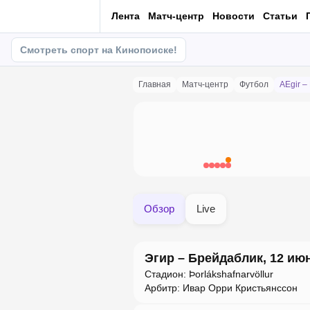
Лента
Матч-центр
Новости
Статьи
Смотреть спорт на Кинопоиске!
Главная
матч-центр
Футбол
AEgir 
Обзор
Live
Эгир – Брейдаблик, 12 июн
Стадион: Þorlákshafnarvöllur
Арбитр: Ивар Орри Кристьянссон