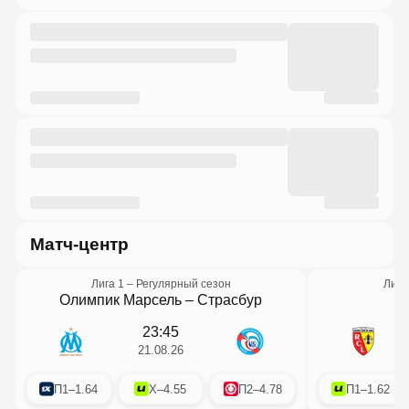
матч-центр
Лига 1
– Регулярный сезон
Лига
Олимпик Марсель
–
Страсбур
23:45
21.08.26
П1
–
1.64
X
–
4.55
П2
–
4.78
П1
–
1.62