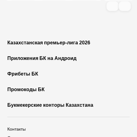
Казахстанская премьер-лига 2026
Расписание чемпионата
2026
Приложения БК на Андроид
Казахстана по футболу
Как смотреть онлайн КПЛ
Турнирная таблица КПЛ
Скачать 1хБет
Скачать Фонбет
Фрибеты БК
Скачать ОлимпБет
Скачать Ubet
Фрибеты 1xbet
Фрибеты без депозита
Скачать Париматч
Промокоды БК
Фрибет Олимпбет
Фрибеты за регистрацию
Промокоды Олимп Бет
Промокоды Ubet
Букмекерские конторы Казахстана
Промокод 1xBet
Промокоды Тенниси
Обзор Олимпбет
Обзор Ubet
Промокоды Париматч
Обзор 1xBet
Обзор Ойнабет
Контакты
Обзор Париматч
Обзор Тенниси