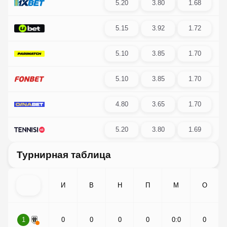
5.20
3.80
1.68
5.15
3.92
1.72
5.10
3.85
1.70
5.10
3.85
1.70
4.80
3.65
1.70
5.20
3.80
1.69
Турнирная таблица
И
В
Н
П
М
О
1
0
0
0
0
0:0
0