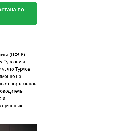
хстана по
лиги (ПФЛК)
у Турлову и
м, что Турлов
 именно на
ных спортсменов
ководитель
ю и
изационных