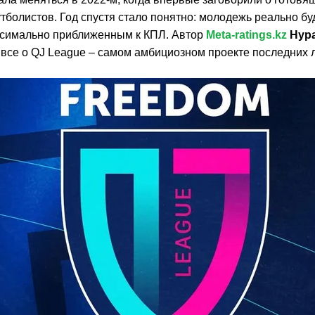
болистов. Год спустя стало понятно: молодежь реально буд
ксимально приближенным к КПЛ. Автор
Meta-ratings.kz
Нур
 все о QJ League – самом амбициозном проекте последних л