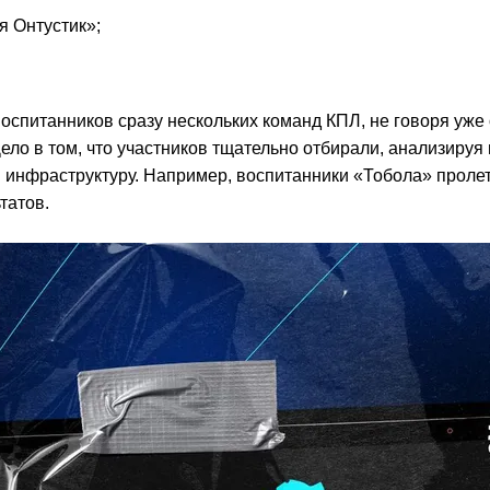
я Онтустик»;
воспитанников сразу нескольких команд КПЛ, не говоря уже
ело в том, что участников тщательно отбирали, анализируя
и инфраструктуру. Например, воспитанники «Тобола» пролет
татов.