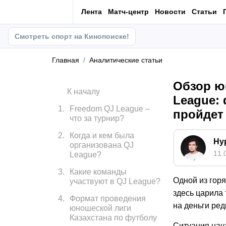
Лента
Матч-центр
Новости
Статьи
Смотреть спорт на Кинопоиске!
Главная
Аналитические статьи
Обзор ю
К началу
League: 
1
.
Freedom QJ League –
пройдет
что за турнир?
2
.
Когда и кем была
Ну
организована QJ
11.
League?
3
.
Какие команды
Одной из гор
участвуют в QJ League?
здесь царила
4
.
Формат проведения
на деньги ред
юношеской лиги
Казахстана по футболу
Ситуация нач