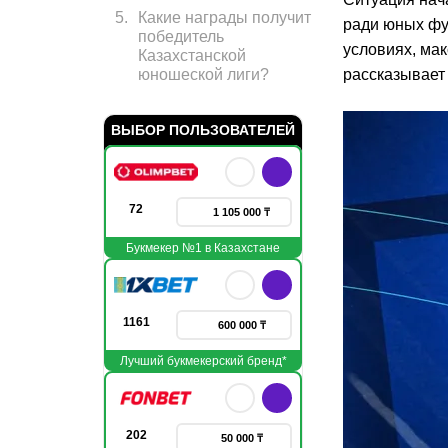
5
.
Какие награды получит
ради юных фут
победитель
условиях, ма
Казахстанской
юношеской лиги?
рассказывает
ВЫБОР ПОЛЬЗОВАТЕЛЕЙ
72
1 105 000 ₸
Букмекер №1 в Казахстане
1161
600 000 ₸
Лучший букмекерский бренд*
202
50 000 ₸