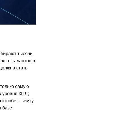
обирают тысячи
вляют талантов в
должна стать
 только самую
х уровня КПЛ;
на ютюбе; съемку
й базе