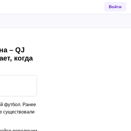
Войти
на – QJ
ет, когда
ий футбол. Ранее
ые существовали
ящейся революции