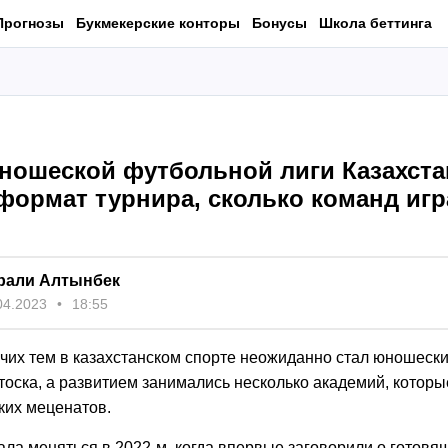
Прогнозы
Букмекерские конторы
Бонусы
Школа беттинга
ношеской футбольной лиги Казахста
формат турнира, сколько команд игра
рали Алтынбек
04.2023
18:55
ячих тем в казахстанском спорте неожиданно стал юношеск
 тоска, а развитием занимались несколько академий, котор
ких меценатов.
ала меняться в 2022-м, когда впервые заговорили о готов