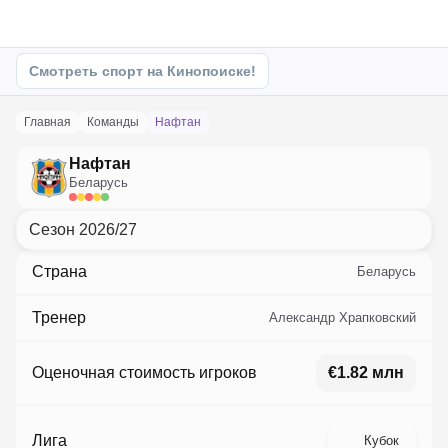
Смотреть спорт на Кинопоиске!
Главная
Команды
Нафтан
Нафтан
Беларусь
Сезон 2026/27
Страна
Беларусь
Тренер
Александр Храпковский
Оценочная стоимость игроков
€1.82 млн
Лига
Кубок