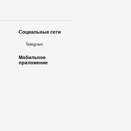
Социальные сети
Telegram
Мобильное
приложение