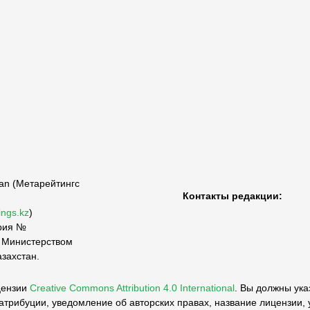
а»
ФК «Тобол»
ФК «Шахтер»
Футзальн
«Сем
tan (Метарейтингс
Контакты редакции:
ings.kz
)
ерия №
 Министерством
захстан.
цензии
Creative Commons Attribution 4.0 International
.
Вы должны указ
атрибуции, уведомление об авторских правах, название лицензии, 