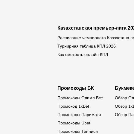
Казахстанская премьер-лига 20
Расписание чемпионата Казахстана п
Турнирная таблица КПЛ 2026
Как смотреть онлайн КПЛ
Промокоды БК
Букмеке
Промокоды Олимп Бет
Обзор Ол
Промокод 1xBet
Обзор 1x
Промокоды Париматч
Обзор Па
Промокоды Ubet
Промокоды Тенниси