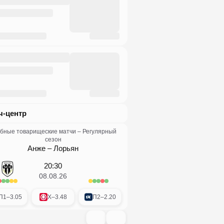
тч-центр
бные товарищеские матчи
– Регулярный
Клубные товарищеские матч
сезон
сезон
Анже
–
Лорьян
Анже
–
Пари
20:30
20:30
08.08.26
15.08.26
П1
–
3.05
X
–
3.48
П2
–
2.20
–
–