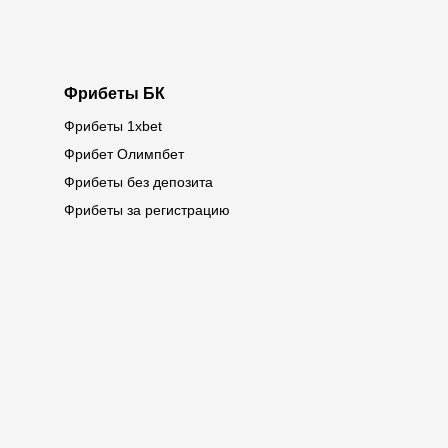
Фрибеты БК
Фрибеты 1xbet
Фрибет Олимпбет
Фрибеты без депозита
Фрибеты за регистрацию