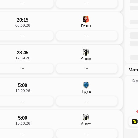
–
–
20:15
06.09.26
Ренн
–
–
23:45
12.09.26
Анже
–
–
ма
Клу
5:00
19.09.26
Труа
–
–
5:00
10.10.26
Анже
–
–