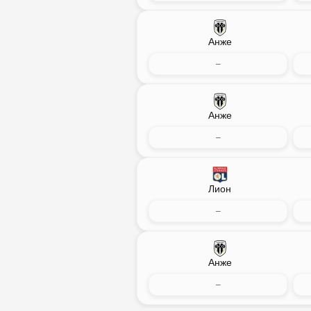
Анже
–
Анже
–
Лион
–
Анже
–