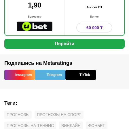
1,90
1-й сет П1
Букмекер
Бонус
60 000 ₸
Перейти
Подпишись на Metaratings
Instagram
Telegram
TikTok
Теги
:
ПРОГНОЗЫ
ПРОГНОЗЫ НА СПОРТ
ПРОГНОЗЫ НА ТЕННИС
ВИНЛАЙН
ФОНБЕТ