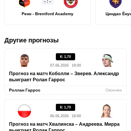
- : -
Ренн - Brentford Academy
Циндао Ёну
Другие прогнозы
К
:
1,70
07.06.2026
18:00
Прогноз на матч Коболли – Зверев. Александр
выиграет Ролан Гаррос
Роллан Гаррос
Окончен
К
:
1,70
06.06.2026
18:00
Прогноз на матч Хвалинска – Андреева. Мирра
выиграет Ролан Гаррос