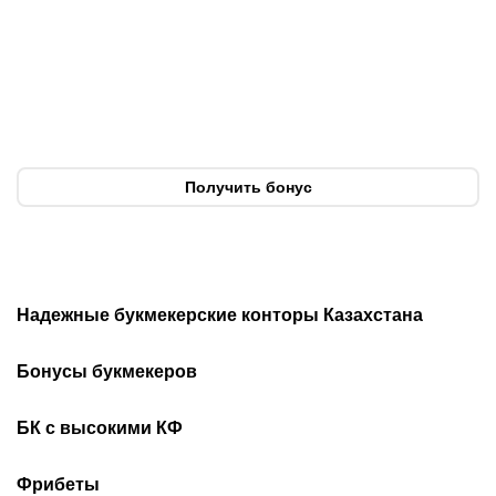
Нургожай сохранит место
Чемпион Европы и
в UFC: почему Дияр
спаситель «Аякса»: кто
фаворит в бою против
такой Джон ван’т Схип –
Бруну Лопеса
новый тренер сборной
Казахстана
Получить бонус
Надежные букмекерские конторы Казахстана
Лучшие букмекеры
Обзор Олимп бет
Бонусы букмекеров
Приложения букмекеров
Бездепозитные бонусы
Olimpbet бонусы
БК с высокими КФ
Бонусы за регистрацию
Промокоды 1xBet
Скачать Ойнабет
Скачать OlimpBet
За установку приложения
Фрибеты
Промокоды Ubet