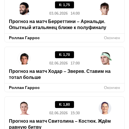
К
:
1,75
03.06.2026
14:00
Прогноз на матч Берреттини – Арнальди.
Опытный итальянец ближе к полуфиналу
Роллан Гаррос
Окончен
К
:
1,70
02.06.2026
17:00
Прогноз на матч Ходар – Зверев. Ставим на
тотал больше
Роллан Гаррос
Окончен
К
:
1,80
02.06.2026
15:30
Прогноз на матч Свитолина – Костюк. Ждём
равную битву