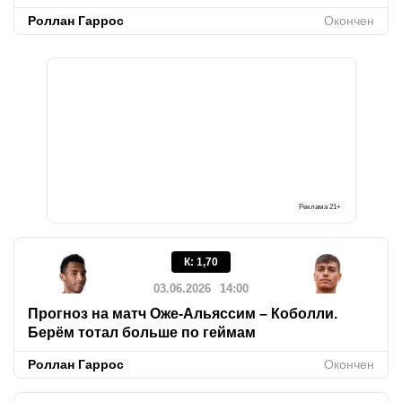
Роллан Гаррос
Окончен
Реклама
21+
К
:
1,70
03.06.2026
14:00
Прогноз на матч Оже-Альяссим – Коболли.
Берём тотал больше по геймам
Роллан Гаррос
Окончен