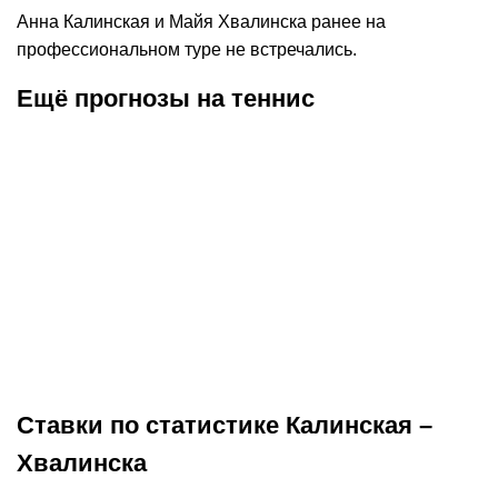
Анна Калинская и Майя Хвалинска ранее на
профессиональном туре не встречались.
Ещё прогнозы на теннис
К
:
1,75
07.08.2026
20:00
07.08
Прогноз на матч Джойнт –
Прогноз на м
Самсонова. Австралийка
Фернандес. 
способна удержать плюсовую
разберётся в
фору
Теннис
Окончен
Теннис
Ставки по статистике Калинская –
Хвалинска