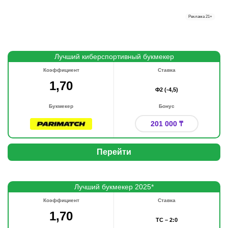
Реклама
21+
Лучший киберспортивный букмекер
Коэффициент
Ставка
1,70
Ф2 (-4,5)
Букмекер
Бонус
201 000 ₸
Перейти
Лучший букмекер 2025*
Коэффициент
Ставка
1,70
ТС – 2:0