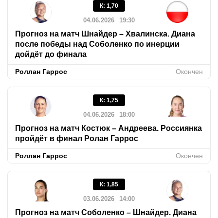
К
:
1,70
04.06.2026
19:30
Прогноз на матч Шнайдер – Хвалинска. Диана
после победы над Соболенко по инерции
дойдёт до финала
Роллан Гаррос
Окончен
К
:
1,75
04.06.2026
18:00
Прогноз на матч Костюк – Андреева. Россиянка
пройдёт в финал Ролан Гаррос
Роллан Гаррос
Окончен
К
:
1,85
03.06.2026
14:00
Прогноз на матч Соболенко – Шнайдер. Диана