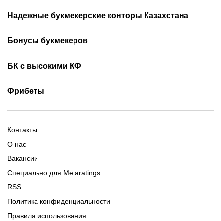
Надежные букмекерские конторы Казахстана
Лучшие букмекеры
Обзор Олимп бет
Бонусы букмекеров
Приложения букмекеров
Бездепозитные бонусы
Olimpbet бонусы
БК с высокими КФ
Бонусы за регистрацию
Промокоды 1xBet
Скачать Ойнабет
Скачать OlimpBet
За установку приложения
Фрибеты
Промокоды Ubet
Скачать 1хБет
Ubet Android
Промокоды Олимпбет
Старым игрокам
Фрибет на День Рождения
Фрибеты без депозита
Фрибет 10000
Контакты
О нас
Вакансии
Специально для Metaratings
RSS
Политика конфиденциальности
Правила использования