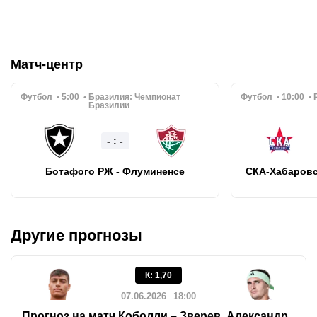
Матч-центр
Футбол
5:00
Бразилия:
Чемпионат
Футбол
10:00
Бразилии
- : -
Ботафого РЖ - Флуминенсе
СКА-Хабаровс
Другие прогнозы
К
:
1,70
07.06.2026
18:00
Прогноз на матч Коболли – Зверев. Александр