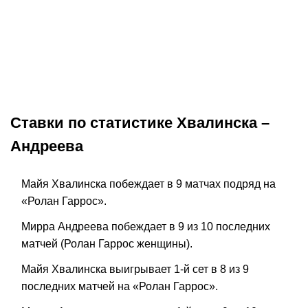
Прогноз на матч Джойнт –
Прогноз на м
Самсонова. Австралийка
Фернандес. 
способна удержать плюсовую
разберётся в
фору
Теннис
Окончен
Теннис
Ставки по статистике Хвалинска –
Андреева
Майя Хвалинска побеждает в 9 матчах подряд на
«Ролан Гаррос».
Мирра Андреева побеждает в 9 из 10 последних
матчей (Ролан Гаррос женщины).
Майя Хвалинска выигрывает 1-й сет в 8 из 9
последних матчей на «Ролан Гаррос».