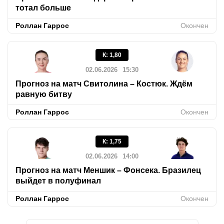
тотал больше
Роллан Гаррос
Окончен
К
:
1,80
02.06.2026
15:30
Прогноз на матч Свитолина – Костюк. Ждём
равную битву
Роллан Гаррос
Окончен
К
:
1,75
02.06.2026
14:00
Прогноз на матч Меншик – Фонсека. Бразилец
выйдет в полуфинал
Роллан Гаррос
Окончен