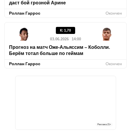
даст бой грозной Арине
Роллан Гаррос
Окончен
К
:
1,70
03.06.2026
14:00
Прогноз на матч Оже-Альяссим – Коболли.
Берём тотал больше по геймам
Роллан Гаррос
Окончен
Реклама
21+