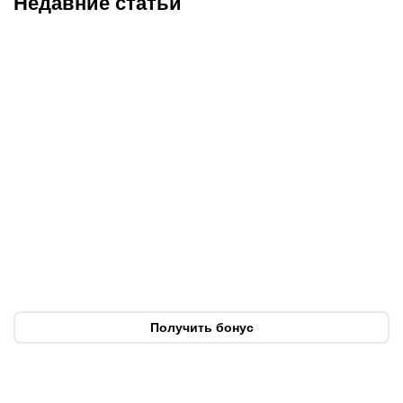
Недавние статьи
08.08.2026
23:40
08.08.2026
19:19
Саралапов – новый
С кем и когда играет
чемпион, Гусаров
Сатпаев за «Челси»:
сенсационно победил
полное расписание
Женисулы: итоги Naiza в
матчей лондонцев на
Китае
предсезонке-2026
Получить бонус