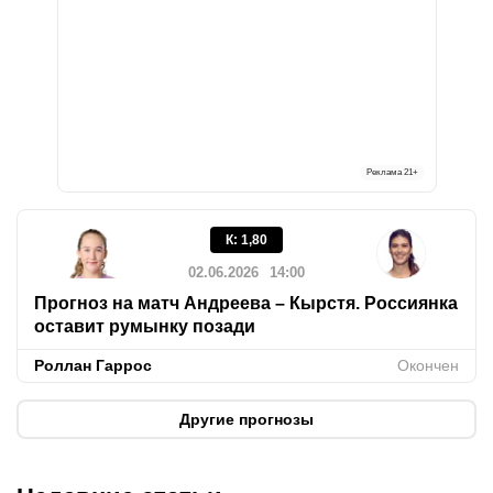
Реклама
21+
К
:
1,80
02.06.2026
14:00
Прогноз на матч Андреева – Кырстя. Россиянка
оставит румынку позади
Роллан Гаррос
Окончен
Другие прогнозы