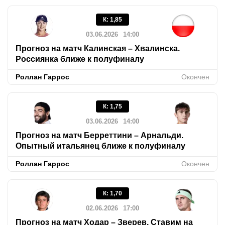
К
:
1,85
03.06.2026
14:00
Прогноз на матч Калинская – Хвалинска.
Россиянка ближе к полуфиналу
Роллан Гаррос
Окончен
К
:
1,75
03.06.2026
14:00
Прогноз на матч Берреттини – Арнальди.
Опытный итальянец ближе к полуфиналу
Роллан Гаррос
Окончен
К
:
1,70
02.06.2026
17:00
Прогноз на матч Ходар – Зверев. Ставим на