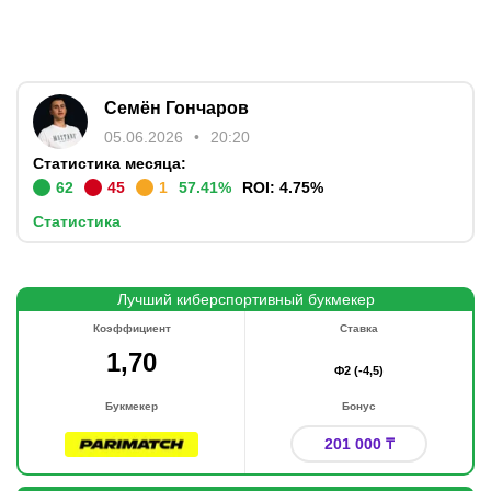
Семён Гончаров
05.06.2026
20:20
Статистика месяца:
62
45
1
57.41
%
ROI:
4.75
%
Статистика
Лучший киберспортивный букмекер
Коэффициент
Ставка
1,70
Ф2 (-4,5)
Букмекер
Бонус
201 000 ₸