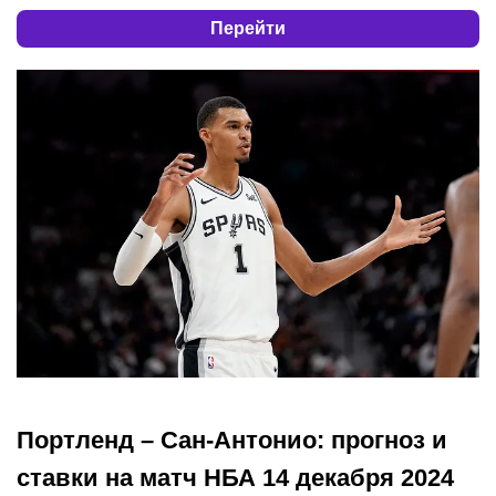
Перейти
Портленд – Сан-Антонио: прогноз и
ставки на матч НБА 14 декабря 2024