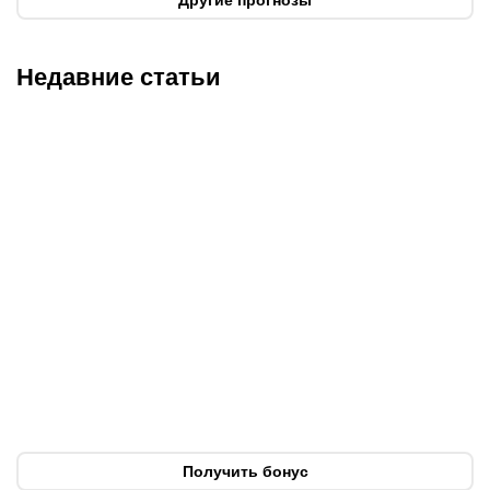
Другие прогнозы
Недавние статьи
08.08.2026
23:40
08.08.2026
19:19
Саралапов – новый
С кем и когда играет
чемпион, Гусаров
Сатпаев за «Челси»:
сенсационно победил
полное расписание
Женисулы: итоги Naiza в
матчей лондонцев на
Китае
предсезонке-2026
Получить бонус