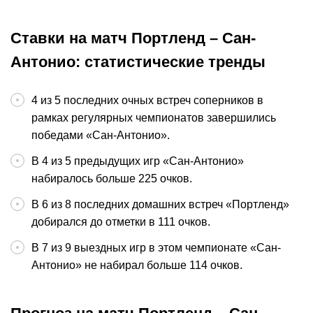
Ставки на матч Портленд – Сан-
Антонио: статистические тренды
4 из 5 последних очных встреч соперников в
рамках регулярных чемпионатов завершились
победами «Сан-Антонио».
В 4 из 5 предыдущих игр «Сан-Антонио»
набиралось больше 225 очков.
В 6 из 8 последних домашних встреч «Портленд»
добирался до отметки в 111 очков.
В 7 из 9 выездных игр в этом чемпионате «Сан-
Антонио» не набирал больше 114 очков.