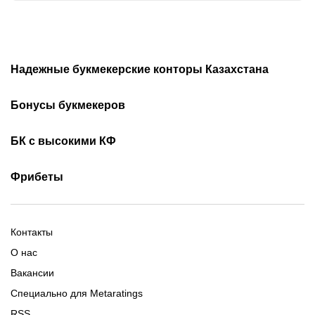
Надежные букмекерские конторы Казахстана
Лучшие букмекеры
Обзор Олимп бет
Бонусы букмекеров
Приложения букмекеров
Бездепозитные бонусы
Olimpbet бонусы
БК с высокими КФ
Бонусы за регистрацию
Промокоды 1xBet
Скачать Ойнабет
Скачать OlimpBet
За установку приложения
Фрибеты
Промокоды Ubet
Скачать 1хБет
Ubet Android
Промокоды Олимпбет
Старым игрокам
Фрибет на День Рождения
Фрибеты без депозита
Фрибет 10000
Контакты
О нас
Вакансии
Специально для Metaratings
RSS