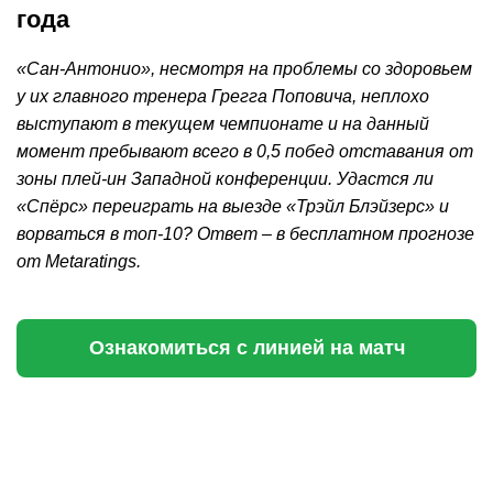
года
«Сан-Антонио», несмотря на проблемы со здоровьем
у их главного тренера Грегга Поповича, неплохо
выступают в текущем чемпионате и на данный
момент пребывают всего в 0,5 побед отставания от
зоны плей-ин Западной конференции. Удастся ли
«Спёрс» переиграть на выезде «Трэйл Блэйзерс» и
ворваться в топ-10? Ответ – в бесплатном прогнозе
от Metaratings.
Ознакомиться с линией на матч