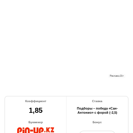
Реклама
21+
Коэффициент
Ставка
1,85
Подборы – победа «Сан-
Антонио» с форой (-2,5)
Букмекер
Бонус