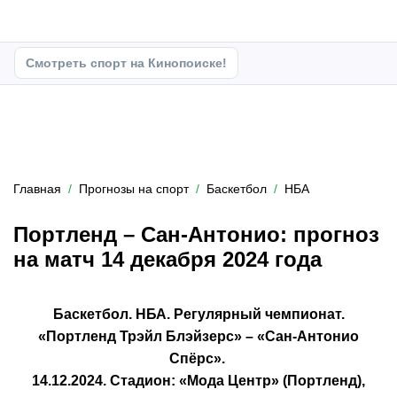
Смотреть спорт на Кинопоиске!
Главная
Прогнозы на спорт
Баскетбол
НБА
Портленд – Сан-Антонио: прогноз
на матч 14 декабря 2024 года
Баскетбол. НБА. Регулярный чемпионат.
«Портленд Трэйл Блэйзерс» – «Сан-Антонио
Спёрс».
14.12.2024. Стадион: «Мода Центр» (Портленд),