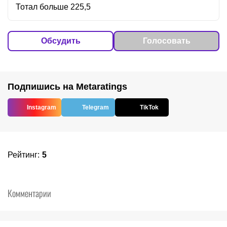
Тотал больше 225,5
Обсудить
Голосовать
Подпишись на Metaratings
Instagram
Telegram
TikTok
Рейтинг
:
5
Комментарии