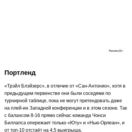
Реклама
21+
Портленд
«Трэйл Блэйзерс», в отличие от «Сан-Антонио», хотя в
предыдущем первенстве они были соседями по
турнирной таблице, пока не могут претендовать даже
на плей-ин Западной конференции и в этом сезоне. Так
с балансом 8-16 прямо сейчас команда Чонси
Биллапса опережает только «Юту» и «Нью-Орлеан», и
от топ-10 отстаёт на 4,5 выигрыша.