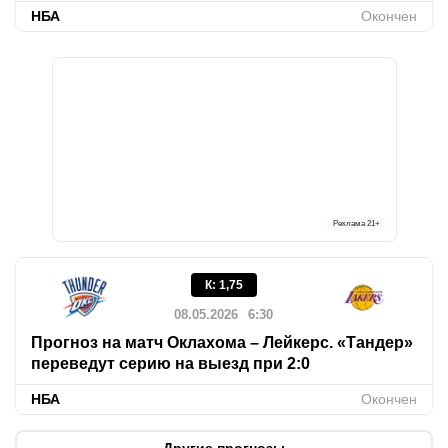
НБА
Окончен
Реклама
21+
К
:
1,75
08.05.2026
6:30
Прогноз на матч Оклахома – Лейкерс. «Тандер»
переведут серию на выезд при 2:0
НБА
Окончен