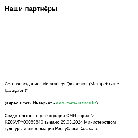
Наши партнёры
ФК «Кайрат»
ФК «Астана»
ФК «Тобол»
Сетевое издание "Metaratings Qazaqstan (Метарейтингс
Қазақстан)"
(адрес в сети Интернет -
www.meta-ratings.kz
)
Свидетельство о регистрации СМИ серия №
KZ06VPY00089840 выдано 29.03.2024 Министерством
культуры и информации Республики Казахстан.