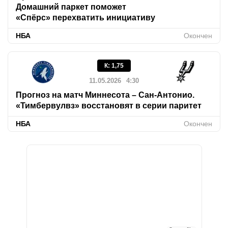
Домашний паркет поможет
«Спёрс» перехватить инициативу
НБА
Окончен
К
:
1,75
11.05.2026
4:30
Прогноз на матч Миннесота – Сан-Антонио.
«Тимбервулвз» восстановят в серии паритет
НБА
Окончен