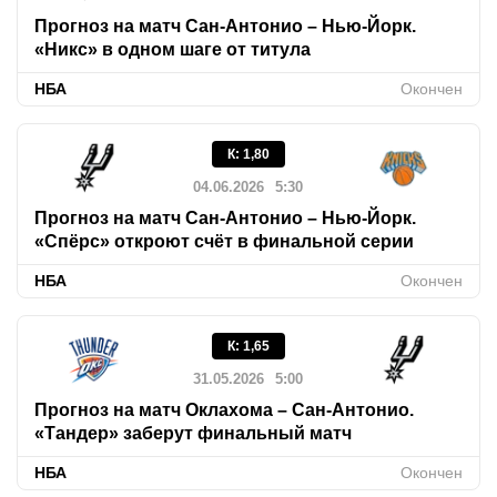
Прогноз на матч Сан-Антонио – Нью-Йорк.
«Никс» в одном шаге от титула
НБА
Окончен
К
:
1,80
04.06.2026
5:30
Прогноз на матч Сан-Антонио – Нью-Йорк.
«Спёрс» откроют счёт в финальной серии
НБА
Окончен
К
:
1,65
31.05.2026
5:00
Прогноз на матч Оклахома – Сан-Антонио.
«Тандер» заберут финальный матч
НБА
Окончен