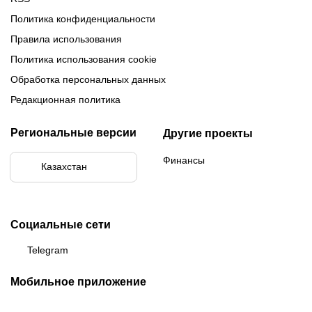
Политика конфиденциальности
Правила использования
Политика использования cookie
Обработка персональных данных
Редакционная политика
Региональные версии
Другие проекты
Финансы
Казахстан
Социальные сети
Telegram
Мобильное приложение