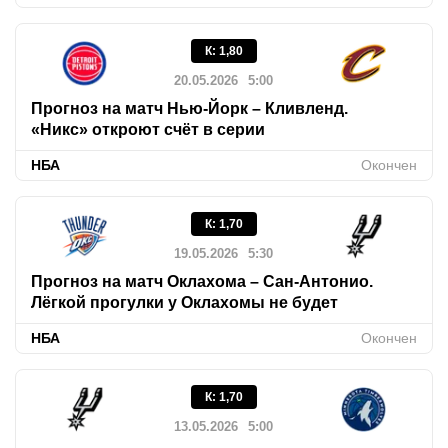
К
:
1,80
20.05.2026
5:00
Прогноз на матч Нью-Йорк – Кливленд.
«Никс» откроют счёт в серии
НБА
Окончен
К
:
1,70
19.05.2026
5:30
Прогноз на матч Оклахома – Сан-Антонио.
Лёгкой прогулки у Оклахомы не будет
НБА
Окончен
К
:
1,70
13.05.2026
5:00