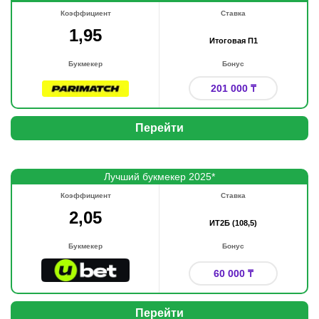
Коэффициент
Ставка
1,95
Итоговая П1
Букмекер
Бонус
201 000 ₸
Перейти
Лучший букмекер 2025*
Коэффициент
Ставка
2,05
ИТ2Б (108,5)
Букмекер
Бонус
60 000 ₸
Перейти