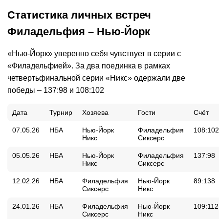
Статистика личных встреч
Филадельфия – Нью-Йорк
«Нью-Йорк» уверенно себя чувствует в серии с
«Филадельфией». За два поединка в рамках
четвертьфинальной серии «Никс» одержали две
победы – 137:98 и 108:102
Дата
Турнир
Хозяева
Гости
Счёт
07.05.26
НБА
Нью-Йорк
Филадельфия
108:102
Никс
Сиксерс
05.05.26
НБА
Нью-Йорк
Филадельфия
137:98
Никс
Сиксерс
12.02.26
НБА
Филадельфия
Нью-Йорк
89:138
Сиксерс
Никс
24.01.26
НБА
Филадельфия
Нью-Йорк
109:112
Сиксерс
Никс