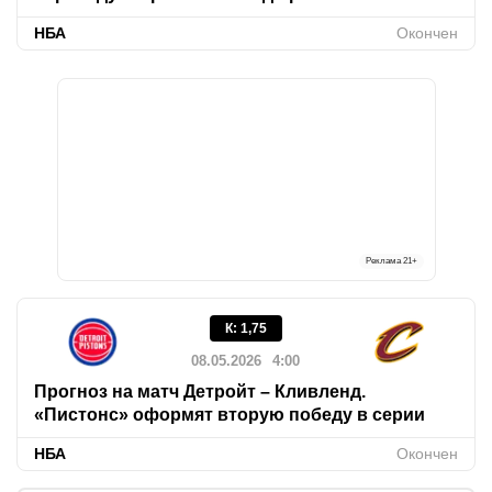
НБА
Окончен
Реклама
21+
К
:
1,75
08.05.2026
4:00
Прогноз на матч Детройт – Кливленд.
«Пистонс» оформят вторую победу в серии
НБА
Окончен