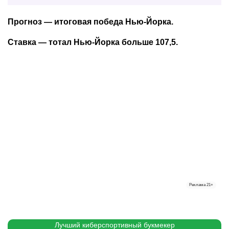
Прогноз — итоговая победа Нью-Йорка.
Ставка — тотал Нью-Йорка больше 107,5.
Реклама
21+
Лучший киберспортивный букмекер