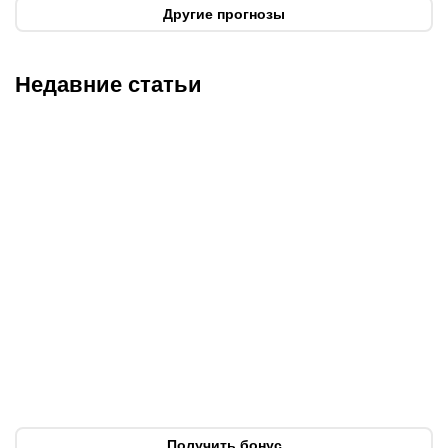
Другие прогнозы
Недавние статьи
09.08.2026
23:45
09.08.2026
18:58
Историческая победа
С кем и когда играет
казахстанцев и
Сатпаев за «Челси»:
миллионы долларов
полное расписание
призовых: в Астане
матчей лондонцев на
завершились «Игры
предсезонке-2026
будущего»
Получить бонус