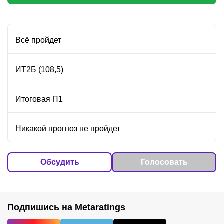
Всё пройдет
ИТ2Б (108,5)
Итоговая П1
Никакой прогноз не пройдет
Обсудить
Голосовать
Подпишись на Metaratings