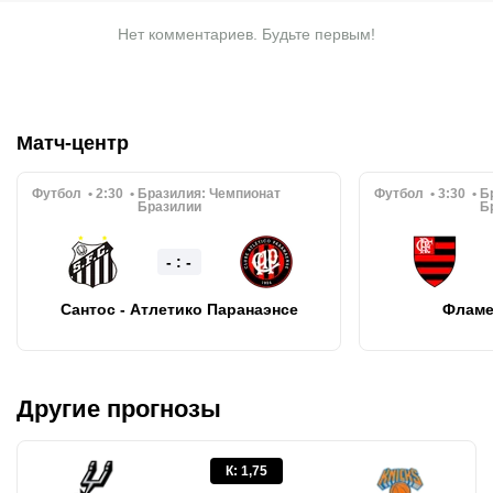
Нет комментариев. Будьте первым!
Матч-центр
Футбол
2:30
Бразилия:
Чемпионат
Футбол
3:30
Б
Бразилии
Б
- : -
Сантос - Атлетико Паранаэнсе
Фламе
Другие прогнозы
К
:
1,75