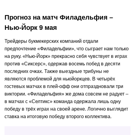
Прогноз на матч Филадельфия –
Нью-Йорк 9 мая
Трейдеры букмекерских компаний отдали
предпочтение «Филадельфии», что сыграет нам только
на руку. «Нью-Йорк» прекрасно себя чувствует в играх
против «Сиксерс», одержав восемь побед в десяти
последних очках. Также выездные трибуны не
являются проблемой для ньюйоркцев. В четырёх
гостевых матчах в плей-офф они отпраздновали три
виктории. «Филадельфия» же дома совсем не радует –
в матчах с «Селтикс» команда одержала лишь одну
победу в трёх играх на своей арене. Логично выглядит
ставка на итоговую победу второго коллектива.