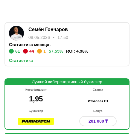
Семён Гончаров
08.05.2026
17:50
Статистика месяца:
61
44
1
57.55
%
ROI:
4.98
%
Статистика
Лучший киберспортивный букмекер
Коэффициент
Ставка
1,95
Итоговая П1
Букмекер
Бонус
201 000 ₸