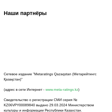
Наши партнёры
ФК «Кайрат»
ФК «Астана»
ФК «Тобол»
Сетевое издание "Metaratings Qazaqstan (Метарейтингс
Қазақстан)"
(адрес в сети Интернет -
www.meta-ratings.kz
)
Свидетельство о регистрации СМИ серия №
KZ06VPY00089840 выдано 29.03.2024 Министерством
культуры и информации Республики Казахстан.