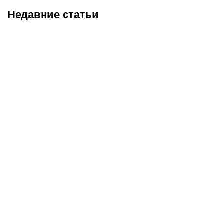
Недавние статьи
08.08.2026
11:00
07.08.2026
20:50
Битва за призовую
Нургожай сохранит место
тройку и прииртышское
в UFC: почему Дияр
дерби
фаворит в бою против
Бруну Лопеса