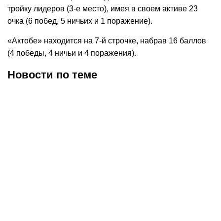
тройку лидеров (3-е место), имея в своем активе 23
очка (6 побед, 5 ничьих и 1 поражение).
«Актобе» находится на 7-й строчке, набрав 16 баллов
(4 победы, 4 ничьи и 4 поражения).
Новости по теме
07.08.2026
20:51
06.08.2026
20:05
Сухим разгромом
«Батыр» без проблем
обернулся матч Лиги
обыграл «Актобе М» в
чемпионов «Актобе» -
матче Первой лиги
«Серветт»