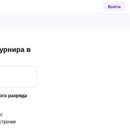
Войти
урнира в
ого разряда
 с
строчке