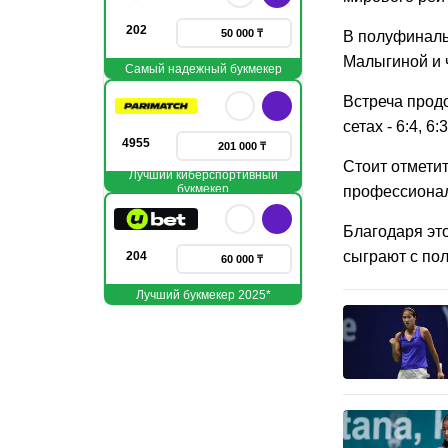
202
50 000 ₸
В полуфиналь
Малыгиной и 
Самый надежный букмекер
Встреча прод
сетах - 6:4, 6:3
4955
201 000 ₸
Стоит отметит
Лучший киберспортивный
букмекер
профессионал
Благодаря эт
сыграют с по
204
60 000 ₸
Лучший букмекер 2025*