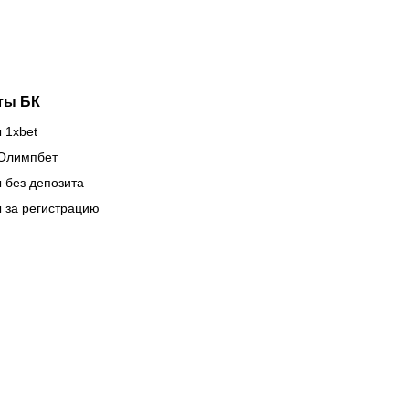
рокубках
ты БК
 1xbet
Олимпбет
 без депозита
 за регистрацию