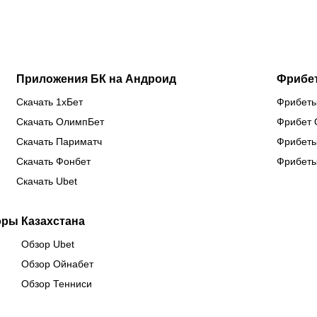
Бруну
сборной
титул WBC
ев
Лопеса
Казахстана
Приложения БК на Андроид
Фрибе
Скачать 1хБет
Фрибеты
Скачать ОлимпБет
Фрибет 
Скачать Париматч
Фрибеты
Скачать Фонбет
Фрибеты
Скачать Ubet
оры Казахстана
Обзор Ubet
Обзор Ойнабет
Обзор Тенниси