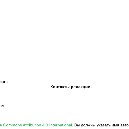
К «Тобол»
ФК «Шахтер»
Футзальный клуб
«Семей»
ингс
Контакты редакции:
вом
e Commons Attribution 4.0 International
.
Вы должны указать имя авто