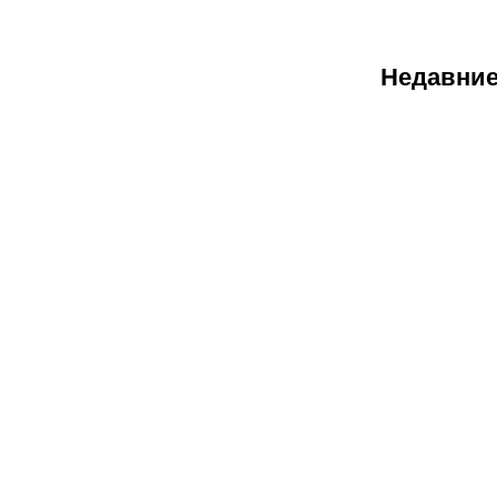
Недавние
08.08.2026
1
Битва за
призовую
тройку и
прииртышск
дерби