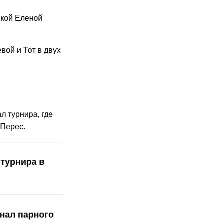
нкой Еленой
вой и Тот в двух
 турнира, где
-Перес.
турнира в
нал парного