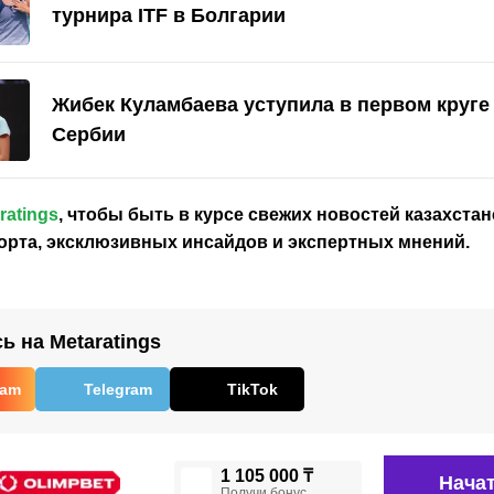
турнира ITF в Болгарии
Жибек Куламбаева уступила в первом круге 
Сербии
ratings
, чтобы быть в курсе свежих новостей
казахстан
орта, эксклюзивных инсайдов и экспертных мнений.
 на Metaratings
ram
Telegram
TikTok
1 105 000 ₸
Начат
Получи бонус