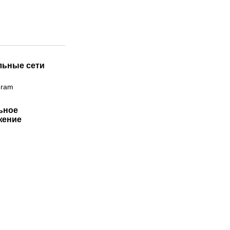
льные сети
gram
ьное
жение