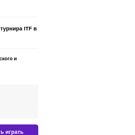
турнира ITF в
ского
и
ь играть