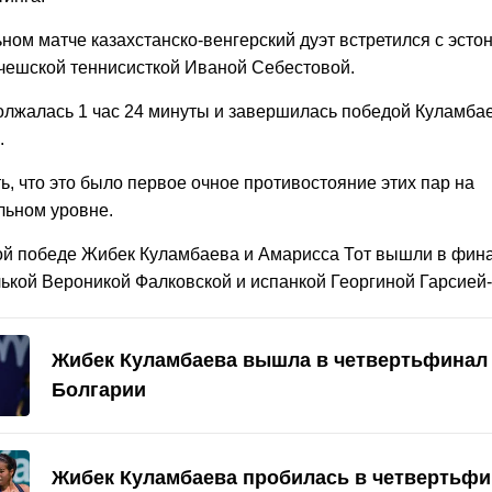
ном матче казахстанско-венгерский дуэт встретился с эсто
чешской теннисисткой Иваной Себестовой.
олжалась 1 час 24 минуты и завершилась победой Куламбае
.
ь, что это было первое очное противостояние этих пар на
ьном уровне.
ой победе Жибек Куламбаева и Амарисса Тот вышли в финал
лькой Вероникой Фалковской и испанкой Георгиной Гарсией
Жибек Куламбаева вышла в четвертьфинал 
Болгарии
Жибек Куламбаева пробилась в четвертьфи