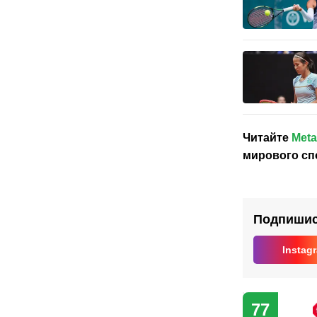
Читайте
Meta
мирового сп
Подпишись
Instag
77