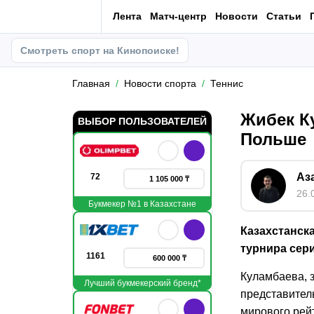
Лента
Матч-центр
Новости
Статьи
Смотреть спорт на Кинопоиске!
Главная
Новости спорта
Теннис
Жибек К
ВЫБОР ПОЛЬЗОВАТЕЛЕЙ
Польше
Аз
72
1 105 000 ₸
26.
Букмекер №1 в Казахстане
Казахстанск
турнира сери
1161
600 000 ₸
Куламбаева, 
Лучший букмекерский бренд*
представител
мирового рей