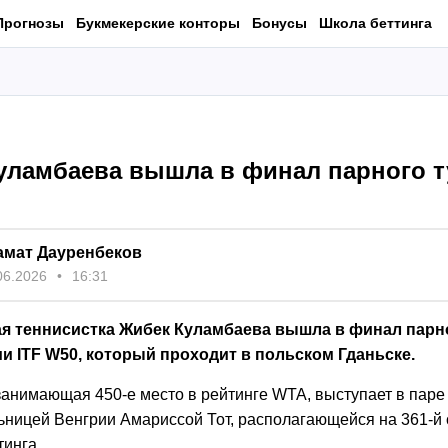
Прогнозы
Букмекерские конторы
Бонусы
Школа беттинга
уламбаева вышла в финал парного т
амат Дауренбеков
06.2026
16:31
ая теннисистка Жибек Куламбаева вышла в финал парн
и ITF W50, который проходит в польском Гданьске.
занимающая 450-е место в рейтинге WTA, выступает в паре
ьницей Венгрии Амариссой Тот, располагающейся на 361-й 
тинга.