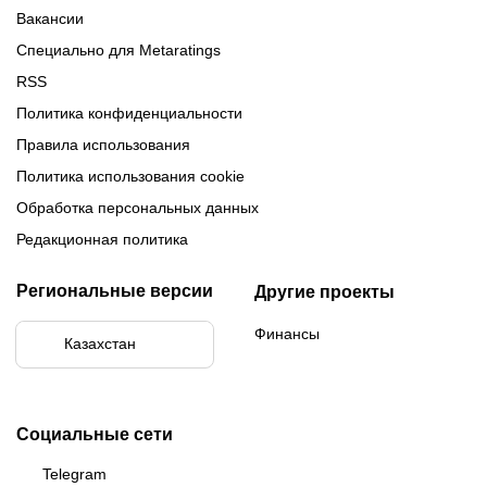
Вакансии
Специально для Metaratings
RSS
Политика конфиденциальности
Правила использования
Политика использования cookie
Обработка персональных данных
Редакционная политика
Региональные версии
Другие проекты
Финансы
Казахстан
Социальные сети
Telegram