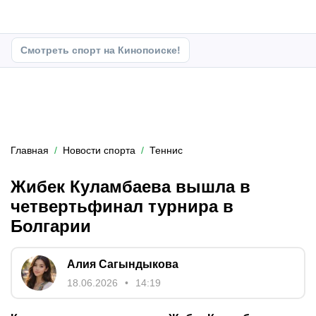
Смотреть спорт на Кинопоиске!
Главная
Новости спорта
Теннис
Жибек Куламбаева вышла в
четвертьфинал турнира в
Болгарии
Алия Сагындыкова
18.06.2026
14:19