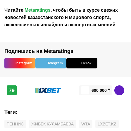
Читайте
Metaratings
, чтобы быть в курсе свежих
новостей
казахстанского
и мирового спорта,
эксклюзивных инсайдов и экспертных мнений.
Подпишись на Metaratings
Instagram
Telegram
TikTok
79
600 000 ₸
Теги
:
ТЕННИС
ЖИБЕК КУЛАМБАЕВА
WTA
1XBET.KZ