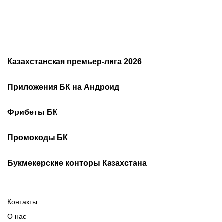
Казахстанская премьер-лига 2026
Расписание чемпионата
2026
Приложения БК на Андроид
Казахстана по футболу
Как смотреть онлайн КПЛ
Турнирная таблица КПЛ
Скачать 1хБет
Скачать Фонбет
Фрибеты БК
Скачать ОлимпБет
Скачать Ubet
Фрибеты 1xbet
Фрибеты без депозита
Скачать Париматч
Промокоды БК
Фрибет Олимпбет
Фрибеты за регистрацию
Промокоды Олимп Бет
Промокоды Ubet
Букмекерские конторы Казахстана
Промокод 1xBet
Промокоды Тенниси
Обзор Олимпбет
Обзор Ubet
Промокоды Париматч
Обзор 1xBet
Обзор Ойнабет
Контакты
Обзор Париматч
Обзор Тенниси
О нас