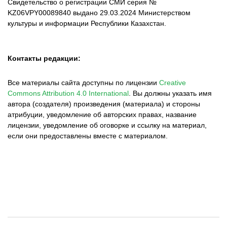
Свидетельство о регистрации СМИ серия №
KZ06VPY00089840 выдано 29.03.2024 Министерством
культуры и информации Республики Казахстан.
Контакты редакции:
Все материалы сайта доступны по лицензии
Creative
Commons Attribution 4.0 International
.
Вы должны указать имя
автора (создателя) произведения (материала) и стороны
атрибуции, уведомление об авторских правах, название
лицензии, уведомление об оговорке и ссылку на материал,
если они предоставлены вместе с материалом.