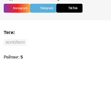
Instagram
Telegram
TikTok
Теги
:
ВОЛЕЙБОЛ
Рейтинг
:
5