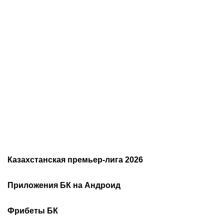
07.08.2026
2:30
05.08.2026
22:07
«Тобол» крупно проиграл
Где смотреть матч
«Партизану»: Казахстан
«Партизан» – «Тобол»
близок к потере ещё
онлайн в прямом эфире 7
одного клуба в
августа?
еврокубках
Казахстанская премьер-лига 2026
Расписание чемпионата
2026
Приложения БК на Андроид
Казахстана по футболу
Как смотреть онлайн КПЛ
Турнирная таблица КПЛ
Скачать 1хБет
Скачать Фонбет
Фрибеты БК
Скачать ОлимпБет
Скачать Ubet