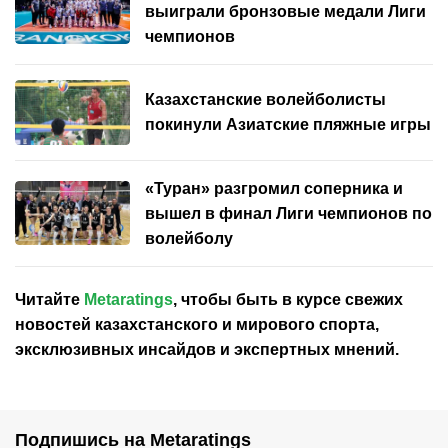
выиграли бронзовые медали Лиги
чемпионов
Казахстанские волейболисты
покинули Азиатские пляжные игры
«Туран» разгромил соперника и
вышел в финал Лиги чемпионов по
волейболу
Читайте
Metaratings
, чтобы быть в курсе свежих
новостей
казахстанского
и мирового спорта,
эксклюзивных инсайдов и экспертных мнений.
Подпишись на Metaratings