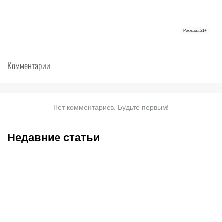
Реклама
21+
Комментарии
Нет комментариев. Будьте первым!
Недавние статьи