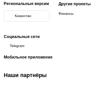
Региональные версии
Другие проекты
Финансы
Казахстан
Социальные сети
Telegram
Мобильное приложение
Наши партнёры
ФК «Кайрат»
ФК «Астана»
ФК «Тобол»