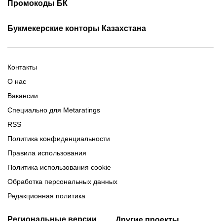
Скачать Париматч
Промокоды БК
Фрибет Олимпбет
Фрибеты за регистрацию
Промокоды Олимп Бет
Промокоды Ubet
Букмекерские конторы Казахстана
Промокод 1xBet
Промокоды Тенниси
Обзор Олимпбет
Обзор Ubet
Промокоды Париматч
Обзор 1xBet
Обзор Ойнабет
Контакты
Обзор Париматч
Обзор Тенниси
О нас
Вакансии
Специально для Metaratings
RSS
Политика конфиденциальности
Правила использования
Политика использования cookie
Обработка персональных данных
Редакционная политика
Региональные версии
Другие проекты