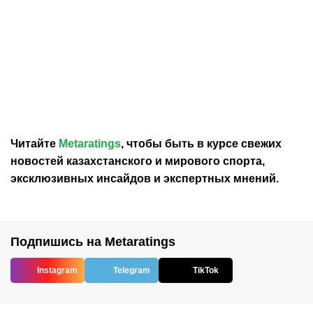
06.08.2026
23:45
06.08.2026
19:53
В FIFPRO заявили, что
В УЕФА заявили, что
глава ФИФА Инфантино
бойкот соревнований
злоупотребляет
ФИФА остаётся в силе:
полномочиями
условия не выполнены
Читайте
Metaratings
, чтобы быть в курсе свежих
новостей
казахстанского
и мирового спорта,
эксклюзивных инсайдов и экспертных мнений.
Подпишись на Metaratings
Instagram
Telegram
TikTok