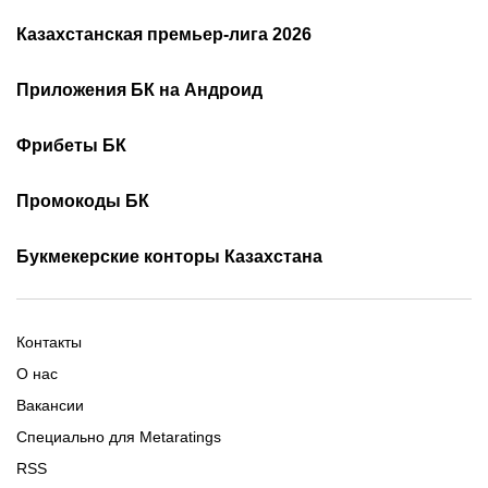
Казахстанская премьер-лига 2026
Расписание чемпионата
2026
Приложения БК на Андроид
Казахстана по футболу
Как смотреть онлайн КПЛ
Турнирная таблица КПЛ
Скачать 1хБет
Скачать Фонбет
Фрибеты БК
Скачать ОлимпБет
Скачать Ubet
Фрибеты 1xbet
Фрибеты без депозита
Скачать Париматч
Промокоды БК
Фрибет Олимпбет
Фрибеты за регистрацию
Промокоды Олимп Бет
Промокоды Ubet
Букмекерские конторы Казахстана
Промокод 1xBet
Промокоды Тенниси
Обзор Олимпбет
Обзор Ubet
Промокоды Париматч
Обзор 1xBet
Обзор Ойнабет
Контакты
Обзор Париматч
Обзор Тенниси
О нас
Вакансии
Специально для Metaratings
RSS