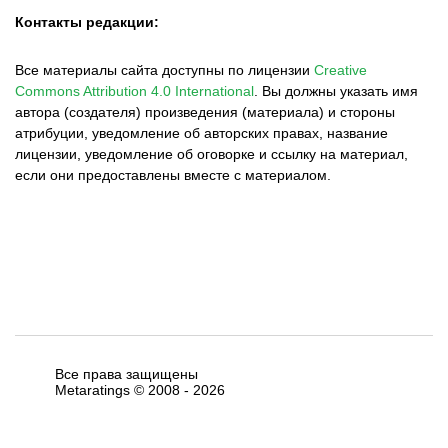
Контакты редакции:
Все материалы сайта доступны по лицензии
Creative
Commons Attribution 4.0 International
.
Вы должны указать имя
автора (создателя) произведения (материала) и стороны
атрибуции, уведомление об авторских правах, название
лицензии, уведомление об оговорке и ссылку на материал,
если они предоставлены вместе с материалом.
Все права защищены
Metaratings © 2008 -
2026