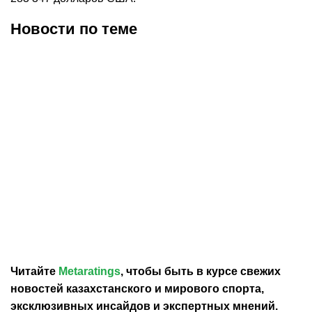
Новости по теме
06.08.2026
17:10
06.08.2026
16:37
Елена Рыбакина
Рыбакина ответила, как
ответила, что хотела бы
относится к идее
улучшить в своей игре
введения гендерных
тестов у теннисисток
Читайте
Metaratings
, чтобы быть в курсе свежих
новостей
казахстанского
и мирового спорта,
эксклюзивных инсайдов и экспертных мнений.