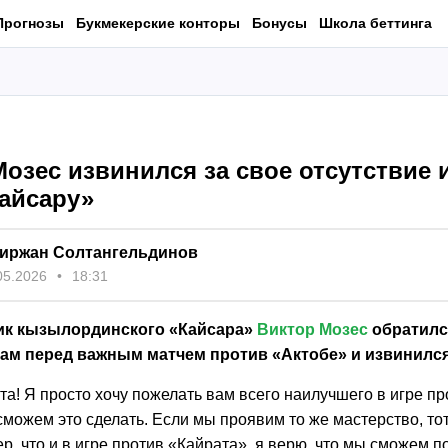
Прогнозы
Букмекерские конторы
Бонусы
Школа беттинга
озес извинился за свое отсутствие 
Кайсару»
иржан Солтангельдинов
05.2026
18:31
к кызылординского «Кайсара»
Виктор Мозес
обратилс
ам перед важным матчем против «Актобе» и извинился 
та! Я просто хочу пожелать вам всего наилучшего в игре пр
сможем это сделать. Если мы проявим то же мастерство, то
ер, что и в игре против «Кайрата», я верю, что мы сможем п