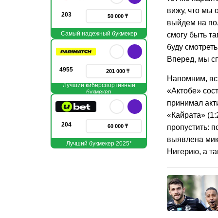
вижу, что мы 
203
50 000 ₸
выйдем на пол
Самый надежный букмекер
смогу быть та
буду смотреть
Вперед, мы с
4955
201 000 ₸
Напомним, вс
Лучший киберспортивный
«Актобе» сост
букмекер
принимал акт
«Кайрата» (1
204
60 000 ₸
пропустить: 
выявлена микр
Лучший букмекер 2025*
Нигерию, а т