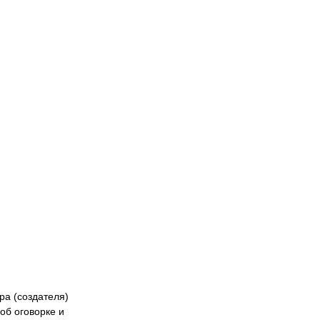
Naiza
БК «Астана»
ФК «Жетысу»
Феде
кибер
Казах
ра (создателя)
об оговорке и