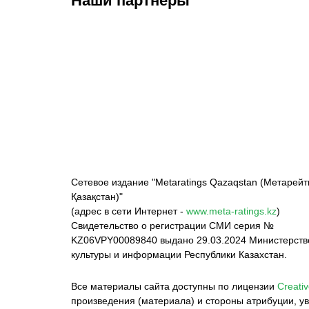
Наши партнёры
ФК «Кайрат»
ФК «Астана»
Ф
Сетевое издание "Metaratings Qazaqstan (Метарейт
Қазақстан)"
(адрес в сети Интернет -
www.meta-ratings.kz
)
Свидетельство о регистрации СМИ серия №
KZ06VPY00089840 выдано 29.03.2024 Министерст
культуры и информации Республики Казахстан.
Все материалы сайта доступны по лицензии
Creativ
произведения (материала) и стороны атрибуции, ув