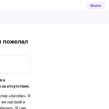
Войти
и пожелал
я к
за отсутствие.
отив «Актобе». Я
т же настрой и
обедить. Я сам