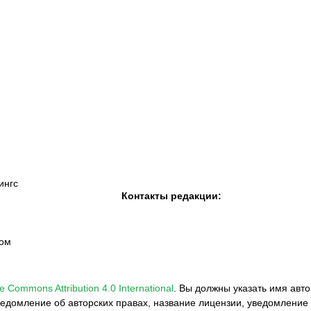
К «Тобол»
ФК «Шахтер»
Футзальный клуб
«Семей»
ингс
Контакты редакции:
вом
e Commons Attribution 4.0 International
.
Вы должны указать имя авто
едомление об авторских правах, название лицензии, уведомление 