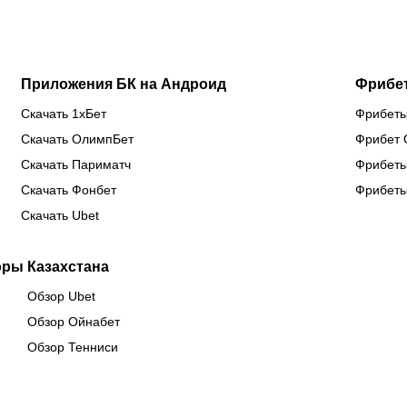
Китае
предсезонке-2026
Приложения БК на Андроид
Фрибе
Скачать 1хБет
Фрибеты
Скачать ОлимпБет
Фрибет 
Скачать Париматч
Фрибеты
Скачать Фонбет
Фрибеты
Скачать Ubet
оры Казахстана
Обзор Ubet
Обзор Ойнабет
Обзор Тенниси