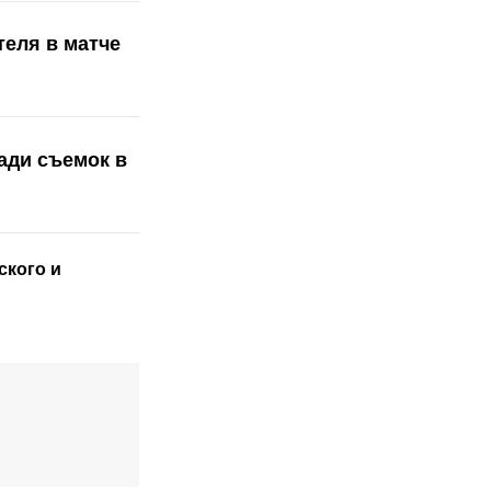
еля в матче
ади съемок в
ского
и