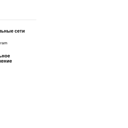
льные сети
gram
ьное
жение