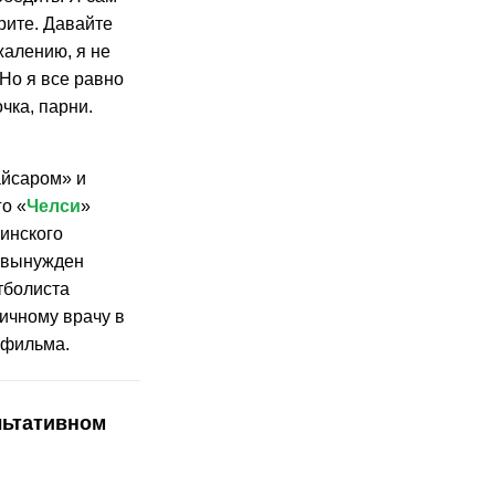
ерите. Давайте
жалению, я не
 Но я все равно
очка, парни.
айсаром» и
го «
Челси
»
тинского
с вынужден
тболиста
личному врачу в
 фильма.
льтативном