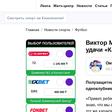
Лента
Матч-центр
Новости
Статьи
Смотреть спорт на Кинопоиске!
Главная
Новости спорта
Футбол
Виктор М
ВЫБОР ПОЛЬЗОВАТЕЛЕЙ
удачи «
Ом
72
1 105 000 ₸
09.
Букмекер №1 в Казахстане
Полузащитни
одноклубник
1161
600 000 ₸
«Привет, ребя
Лучший букмекерский бренд*
знаю, что мы 
тот же характ