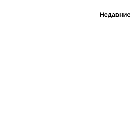
Недавние
07.08.2026
2
«Тобол»
крупно
проиграл
«Партизану»
Казахстан
близок к
потере ещё
одного
клуба в
еврокубках