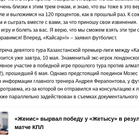
очень близки к этим трем очкам, и знаю, что вы тоже в это в
е и выложимся на 120 процентов, как в прошлый раз. К со
м и сыграть вместе с вами, за что приношу свои извинения.
 игру и болеть за вас. Я верю, что мы сможем взять эти три 
правимся! Вперед,
«
Кайсар»!» – заявил футболист.
треча девятого тура Казахстанской премьер-лиги между «К
оится уже завтра, 10 мая. Знаменитый экс-игрок лондонско
ивное участие в победной игре прошлого тура против алма
:2), прошедшей 6 мая. Однако предстоящий поединок Мозе
по информации главного тренера Андрея Ферапонтова, у фу
отравма, из-за которой он отправился на консультацию к 
акже параллельно задействован в съемках документального
«Женис» вырвал победу у «Жетысу» в резу
матче КПЛ