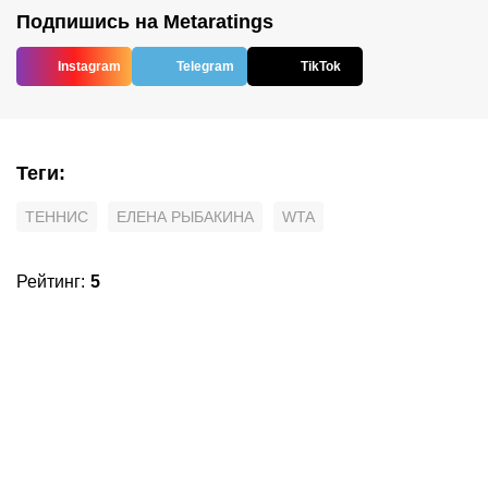
Подпишись на Metaratings
Instagram
Telegram
TikTok
Теги
:
ТЕННИС
ЕЛЕНА РЫБАКИНА
WTA
Рейтинг
:
5