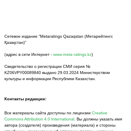
Сетевое издание "Metaratings Qazaqstan (Метарейтингс
Қазақстан)"
(адрес в сети Интернет -
www.meta-ratings.kz
)
Свидетельство о регистрации СМИ серия №
KZ06VPY00089840 выдано 29.03.2024 Министерством
культуры и информации Республики Казахстан.
Контакты редакции:
Все материалы сайта доступны по лицензии
Creative
Commons Attribution 4.0 International
.
Вы должны указать имя
автора (создателя) произведения (материала) и стороны