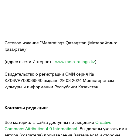
ФК «Кайрат»
ФК «Астана»
ФК «Тобол»
Сетевое издание "Metaratings Qazaqstan (Метарейтингс
Қазақстан)"
(адрес в сети Интернет -
www.meta-ratings.kz
)
Свидетельство о регистрации СМИ серия №
KZ06VPY00089840 выдано 29.03.2024 Министерством
культуры и информации Республики Казахстан.
Контакты редакции:
Все материалы сайта доступны по лицензии
Creative
Commons Attribution 4.0 International
.
Вы должны указать имя
автора (создателя) произведения (материала) и стороны