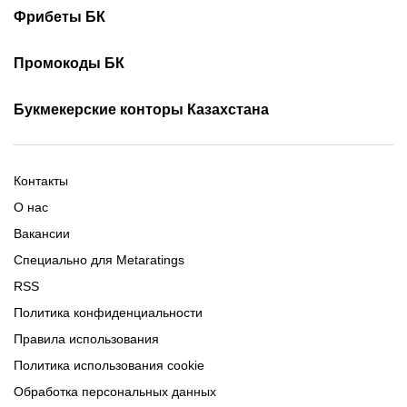
Турнирная таблица КПЛ
Скачать 1хБет
Скачать Фонбет
Фрибеты БК
Скачать ОлимпБет
Скачать Ubet
Фрибеты 1xbet
Фрибеты без депозита
Скачать Париматч
Промокоды БК
Фрибет Олимпбет
Фрибеты за регистрацию
Промокоды Олимп Бет
Промокоды Ubet
Букмекерские конторы Казахстана
Промокод 1xBet
Промокоды Тенниси
Обзор Олимпбет
Обзор Ubet
Промокоды Париматч
Обзор 1xBet
Обзор Ойнабет
Контакты
Обзор Париматч
Обзор Тенниси
О нас
Вакансии
Специально для Metaratings
RSS
Политика конфиденциальности
Правила использования
Политика использования cookie
Обработка персональных данных