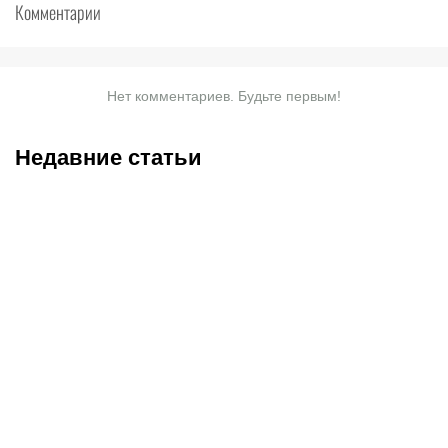
Комментарии
Нет комментариев. Будьте первым!
Недавние статьи
08.08.2026
11:00
07.08.2026
20:50
Битва за призовую
Нургожай сохранит место
тройку и прииртышское
в UFC: почему Дияр
дерби
фаворит в бою против
Бруну Лопеса