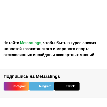
07.08.2026
23:08
07.08.2026
10:18
Елена Рыбакина
Елена Рыбакина
пробилась в четвёртый
изменила подход к
круг турнира WTA 1000 в
тренировкам после
Торонто
непростого старта в
Торонто
Читайте
Metaratings
, чтобы быть в курсе свежих
новостей
казахстанского
и мирового спорта,
эксклюзивных инсайдов и экспертных мнений.
Подпишись на Metaratings
Instagram
Telegram
TikTok