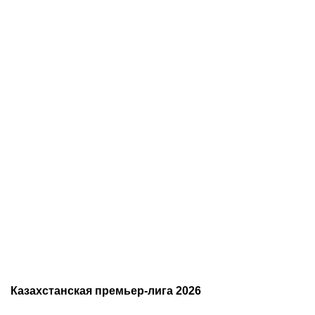
07.08.2026
20:50
07.08.2026
13:01
Нургожай сохранит место
Чемпион Европы и
в UFC: почему Дияр
спаситель «Аякса»: кто
фаворит в бою против
такой Джон ван’т Схип –
Бруну Лопеса
новый тренер сборной
Казахстана
Казахстанская премьер-лига 2026