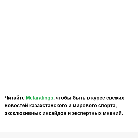
07.08.2026
20:20
07.08.2026
17:48
Федерация футбола
Норвежская футбольная
Мексики выразила
ассоциация потребует
поддержку Джанни
немедленной отставки
Инфантино
Инфантино с поста главы
ФИФА
Читайте
Metaratings
, чтобы быть в курсе свежих
новостей
казахстанского
и мирового спорта,
эксклюзивных инсайдов и экспертных мнений.