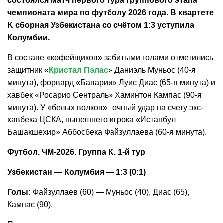
состоялся матч первого тура группового этапа
чемпионата мира по футболу 2026 года. В квартете
K сборная Узбекистана со счётом 1:3 уступила
Колумбии.
В составе «кофейщиков» забитыми голами отметились
защитник «
Кристал Пэлас
» Даниэль Муньос (40-я
минута), форвард «Баварии» Луис Диас (65-я минута) и
хавбек «Росарио Сентраль» Хаминтон Кампас (90-я
минута). У «белых волков» точный удар на счету экс-
хавбека ЦСКА, нынешнего игрока «Истанбул
Башакшехир» Аббосбека Файзуллаева (60-я минута).
Футбол. ЧМ-2026. Группа K. 1-й тур
Узбекистан — Колумбия — 1:3 (0:1)
Голы:
Файзуллаев (60) — Муньос (40), Диас (65),
Кампас (90).