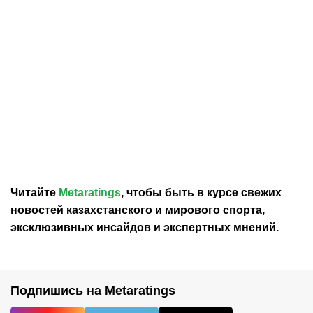
06.08.2026
18:54
06.08.2026
10:53
Громкой сенсацией
Матч «Кайрат» –
завершился матч Первой
«Левски» пройдет при
лиги «Елимай М» –
полном стадионе
«Кайрат-Жастар»
Читайте
Metaratings
, чтобы быть в курсе свежих
новостей
казахстанского
и мирового спорта,
эксклюзивных инсайдов и экспертных мнений.
Подпишись на Metaratings