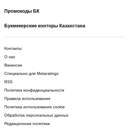
Скачать ОлимпБет
Скачать Ubet
Фрибеты 1xbet
Фрибеты без депозита
Скачать Париматч
Промокоды БК
Фрибет Олимпбет
Фрибеты за регистрацию
Промокоды Олимп Бет
Промокоды Ubet
Букмекерские конторы Казахстана
Промокод 1xBet
Промокоды Тенниси
Обзор Олимпбет
Обзор Ubet
Промокоды Париматч
Обзор 1xBet
Обзор Ойнабет
Контакты
Обзор Париматч
Обзор Тенниси
О нас
Вакансии
Специально для Metaratings
RSS
Политика конфиденциальности
Правила использования
Политика использования cookie
Обработка персональных данных
Редакционная политика