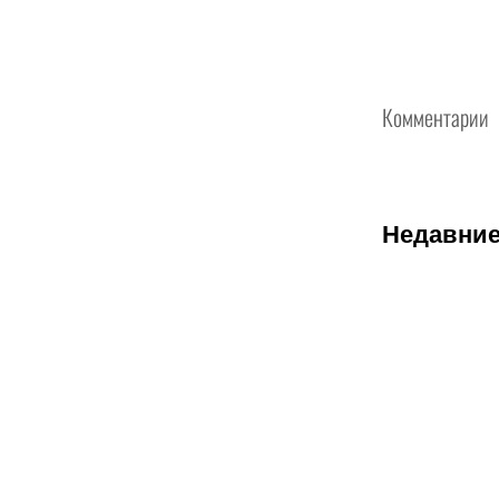
Комментарии
Недавние
07.08.2026
2
Нургожай
сохранит