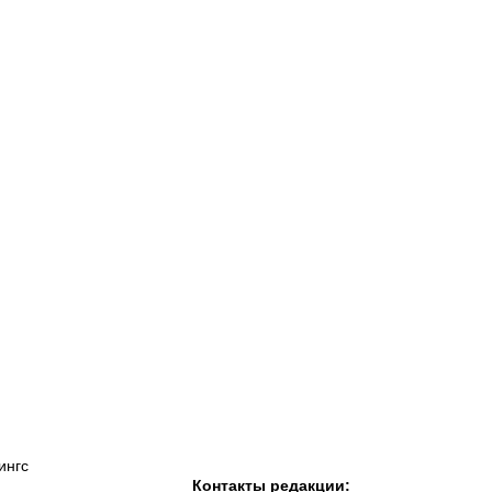
К «Тобол»
ФК «Шахтер»
Футзальный клуб
«Семей»
ингс
Контакты редакции: