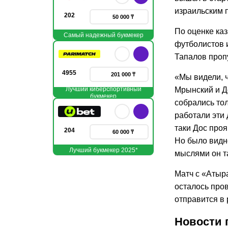
израильским 
202
50 000 ₸
По оценке каз
Самый надежный букмекер
футболистов и
Тапалов проп
4955
201 000 ₸
«Мы видели, ч
Лучший киберспортивный
Мрынский и До
букмекер
собрались тол
работали эти 
таки Дос проя
204
60 000 ₸
Но было видно
Лучший букмекер 2025*
мыслями он та
Матч с «Атыр
осталось про
отправится в
Новости 