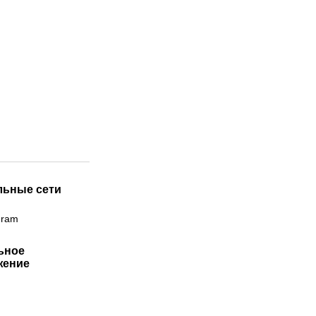
льные сети
gram
ьное
жение