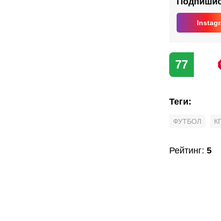
Подпишись
Instag
77
Теги
:
ФУТБОЛ
К
Рейтинг
:
5