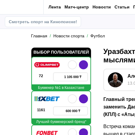
Лента
Матч-центр
Новости
Статьи
Смотреть спорт на Кинопоиске!
Главная
Новости спорта
Футбол
Уразбахт
ВЫБОР ПОЛЬЗОВАТЕЛЕЙ
мыслями
Ал
72
1 105 000 ₸
13.
Букмекер №1 в Казахстане
Главный тре
заменить Дас
1161
600 000 ₸
(КПЛ) с «Аты
Лучший букмекерский бренд*
Встреча кома
вышел в стар