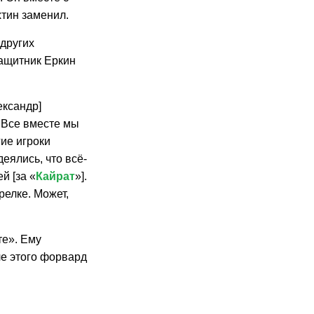
тин заменил.
 других
защитник Еркин
ександр]
. Все вместе мы
гие игроки
еялись, что всё-
й [за «
Кайрат
»].
релке. Может,
те». Ему
ле этого форвард