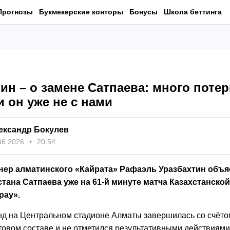
Прогнозы
Букмекерские конторы
Бонусы
Школа беттинга
ин – о замене Сатпаева: много потер
 он уже не с нами
ександр Бокулев
06.2026
20:54
нер алматинского «Кайрата» Рафаэль Уразбахтин объ
тана Сатпаева уже на 61-й минуте матча Казахстанско
рау».
нд на Центральном стадионе Алматы завершилась со счётом
товом составе и не отметился результативными действиями