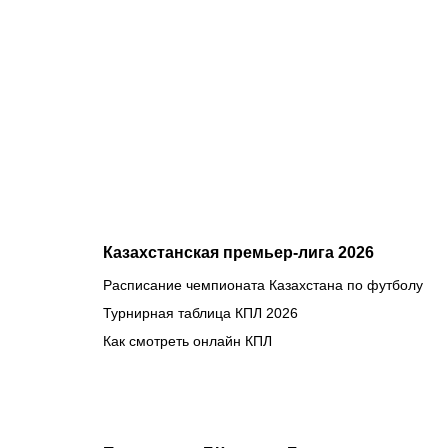
место в
UFC:
почему
Дияр
фаворит в
бою
против
Бруну
Лопеса
Казахстанская премьер-лига 2026
Расписание чемпионата Казахстана по футболу
Турнирная таблица КПЛ 2026
Как смотреть онлайн КПЛ