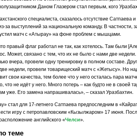
полузащитником Даном Глазером стал первым, кого Уразбах
ахстанского специалиста, сказалось отсутствие Сатпаева и
з-за выступлений за национальную команду. В частности, 
устил матч с «Атырау» на фоне проблем с мышцами.
то правый флаг работал не так, как хотелось. Там были [Ал
с. Может, связано с тем, что их не было с нами две недели
ько вчера, провели одну тренировку в полном составе. Дру
две недели, провели товарищеский матч с «Жетысу». Но над
вит свои качества, тем более что у него осталась пара матче
, что не идёт у него. Много потерь – как будто не в своей та
м уже. Его замена напрашивалась», – сказал Уразбахтин.
ау» стал для 17-летнего Сатпаева предпоследним в «Кайра
вести игру с петропавловским «Кызылжаром» 17 июня. Пос
 расположение английского «
Челси
».
по теме