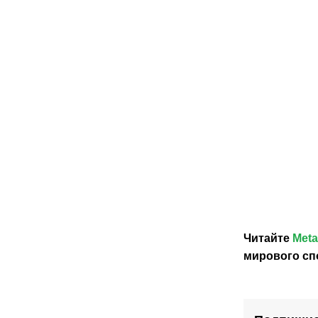
07.08.2026
07.08.
1
«Атырау»
Влад
расстался
Слиш
с
возг
главным
стол
тренером
«Жен
Владимиро
Чебуриным
Читайте
Meta
мирового сп