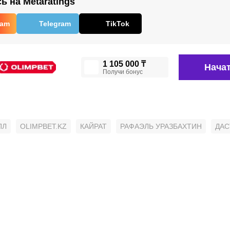
 на Metaratings
ram
Telegram
TikTok
1 105 000 ₸
Начат
Получи бонус
ПЛ
OLIMPBET.KZ
КАЙРАТ
РАФАЭЛЬ УРАЗБАХТИН
ДАС