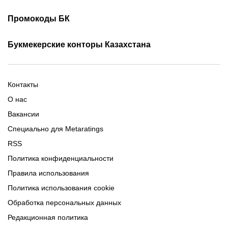
Скачать ОлимпБет
Скачать Ubet
Фрибеты 1xbet
Фрибеты без депозита
Скачать Париматч
Промокоды БК
Фрибет Олимпбет
Фрибеты за регистрацию
Промокоды Олимп Бет
Промокоды Ubet
Букмекерские конторы Казахстана
Промокод 1xBet
Промокоды Тенниси
Обзор Олимпбет
Обзор Ubet
Промокоды Париматч
Обзор 1xBet
Обзор Ойнабет
Контакты
Обзор Париматч
Обзор Тенниси
О нас
Вакансии
Специально для Metaratings
RSS
Политика конфиденциальности
Правила использования
Политика использования cookie
Обработка персональных данных
Редакционная политика