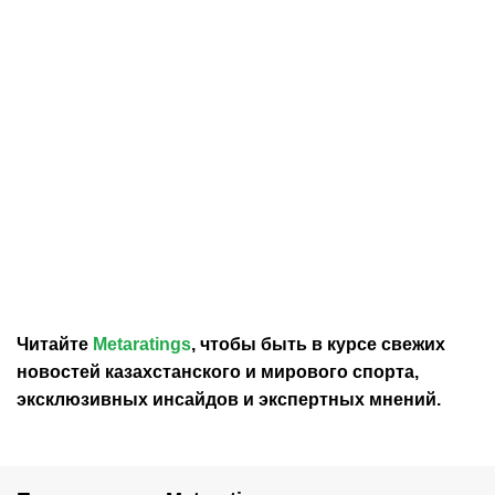
09.07.2026
20:23
27.06.2026
21:39
Михаил Шайдоров
«Начинал в торговом
готовит новую
центре»: Шайдоров
программу с легендарной
рассказал о своем пути к
Ше-Линн Бурн
олимпийскому золоту
Читайте
Metaratings
, чтобы быть в курсе свежих
новостей
казахстанского
и мирового спорта,
эксклюзивных инсайдов и экспертных мнений.