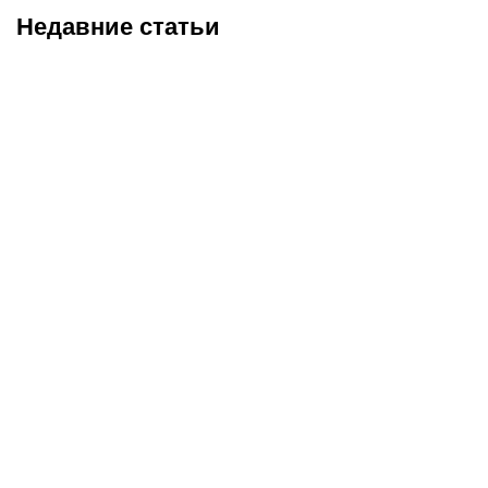
Недавние статьи
05.08.2026
22:07
05.08.2026
21:03
Где смотреть матч
Титульные бои
«Партизан» – «Тобол»
Женисулы – Гусаров и
онлайн в прямом эфире 7
Саралапов – Кенесбеков:
августа?
анонс турнира Naiza в
Китае