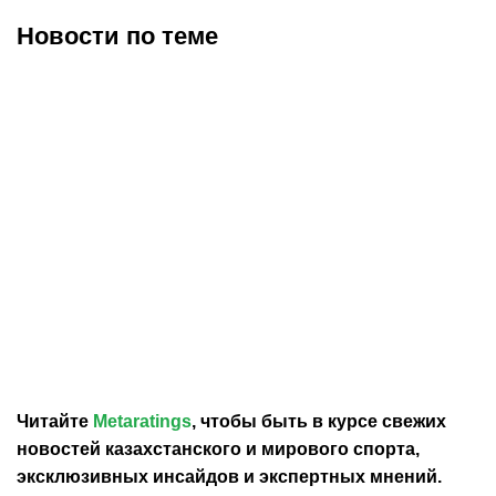
Новости по теме
30.07.2026
12:29
30.07.2026
0:39
Карло Анчелотти назвал
В Федерации футбола
главный минус Неймара
Франции выразили
на ЧМ-2026
отношение к плану
Инфантино продать долю
в ЧМ
Читайте
Metaratings
, чтобы быть в курсе свежих
новостей
казахстанского
и мирового спорта,
эксклюзивных инсайдов и экспертных мнений.