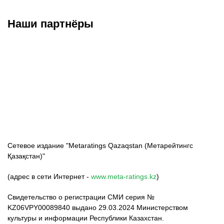
Наши партнёры
ФК «Кайрат»
ФК «Астана»
ФК «Тобол»
Сетевое издание "Metaratings Qazaqstan (Метарейтингс
Қазақстан)"
(адрес в сети Интернет -
www.meta-ratings.kz
)
Свидетельство о регистрации СМИ серия №
KZ06VPY00089840 выдано 29.03.2024 Министерством
культуры и информации Республики Казахстан.