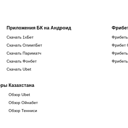
Китае
предсезонке-2026
Приложения БК на Андроид
Фрибе
Скачать 1хБет
Фрибеты
Скачать ОлимпБет
Фрибет 
Скачать Париматч
Фрибеты
Скачать Фонбет
Фрибеты
Скачать Ubet
оры Казахстана
Обзор Ubet
Обзор Ойнабет
Обзор Тенниси