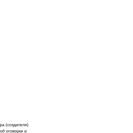
Naiza
БК «Астана»
ФК «Жетысу»
Феде
кибер
Казах
ра (создателя)
об оговорке и