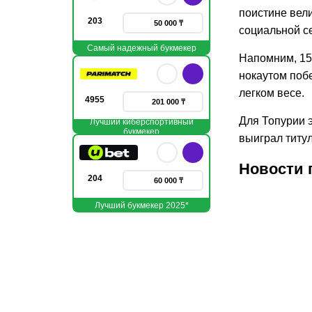
поистине вели
203
50 000 ₸
социальной сет
Самый надежный букмекер
Напомним, 15
нокаутом поб
легком весе.
4955
201 000 ₸
Для Топурии 
Лучший киберспортивный
букмекер
выиграл титул
Новости 
204
60 000 ₸
Лучший букмекер 2025*
05.08.2026
04.08.
1