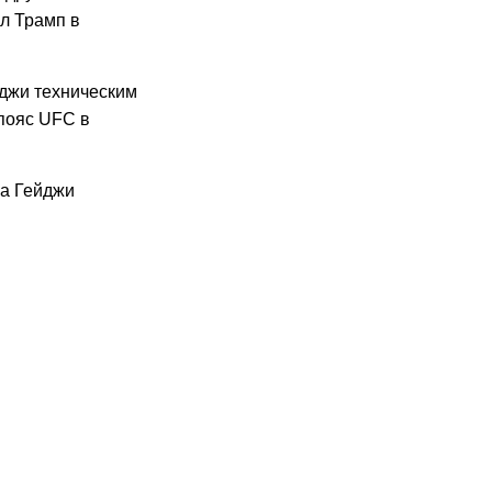
ал Трамп в
йджи техническим
пояс UFC в
 а Гейджи
26
07.2026
13:58
30.07.2026
17:15
30.07.2026
20:21
30.07.2026
19:28
29.07.2026
13:35
29.07.2026
9:17
29.07.2026
22:10
28.07.2026
16:25
8:06
22:09