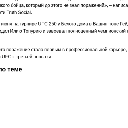
кого бойца, который до этого не знал поражений», – напис
и Truth Social.
 июня на турнире UFC 250 у Белого дома в Вашингтоне Ге
едил Илию Топурию и завоевал полноценный чемпионский 
это поражение стало первым в профессиональной карьере,
 UFC с третьей попытки.
по теме
2026
8:45
04.08.2026
23:05
04.08.2026
21:05
03.08.2026
8:55
02.08.2026
23:10
02.08.2026
02.08.2026
16:26
02.08.2026
15:56
02.08.2026
14:30
01.08.2026
8:23
01.08.2026
0:36
31.07.20
22:08
30.