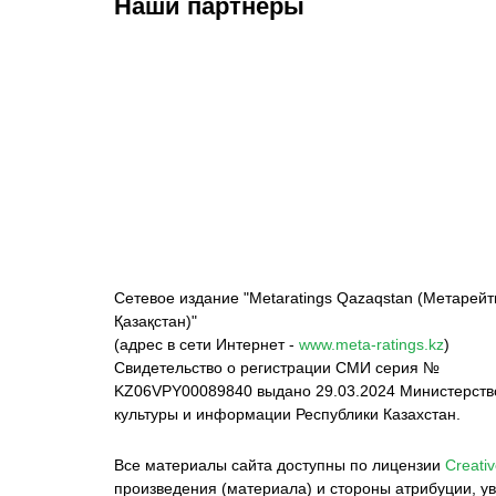
Наши партнёры
ФК «Кайрат»
ФК «Астана»
Ф
Сетевое издание "Metaratings Qazaqstan (Метарейт
Қазақстан)"
(адрес в сети Интернет -
www.meta-ratings.kz
)
Свидетельство о регистрации СМИ серия №
KZ06VPY00089840 выдано 29.03.2024 Министерст
культуры и информации Республики Казахстан.
Все материалы сайта доступны по лицензии
Creativ
произведения (материала) и стороны атрибуции, ув