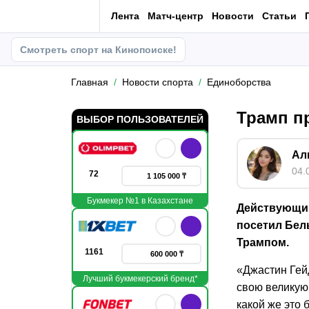
Лента
Матч-центр
Новости
Статьи
Смотреть спорт на Кинопоиске!
Главная
Новости спорта
Единоборства
Трамп п
ВЫБОР ПОЛЬЗОВАТЕЛЕЙ
Ал
04.
72
1 105 000 ₸
Букмекер №1 в Казахстане
Действующий
посетил Бел
Трампом.
1161
600 000 ₸
«Джастин Гей
Лучший букмекерский бренд*
свою великую 
какой же это 