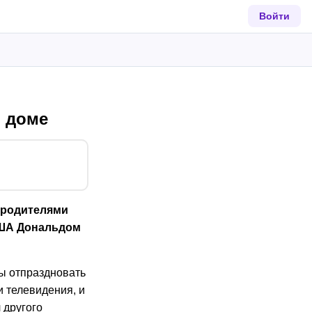
Войти
 доме
 родителями
США Дональдом
ы отпраздновать
и телевидения, и
 другого