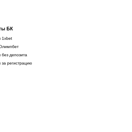
ты БК
 1xbet
Олимпбет
 без депозита
 за регистрацию