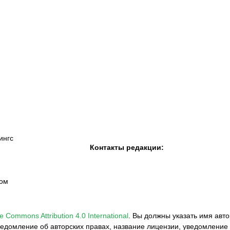
К «Тобол»
ФК «Шахтер»
Футзальный клуб
«Семей»
ингс
Контакты редакции:
вом
e Commons Attribution 4.0 International
.
Вы должны указать имя авто
едомление об авторских правах, название лицензии, уведомление 