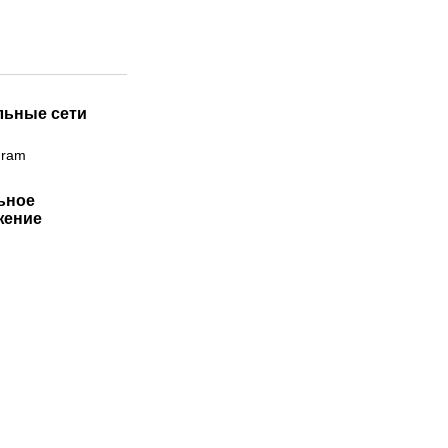
льные сети
gram
ьное
жение