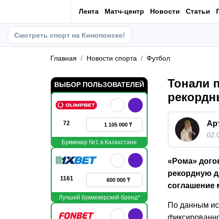
Лента
Матч-центр
Новости
Статьи
Смотреть спорт на Кинопоиске!
Главная
Новости спорта
Футбол
Тонали 
ВЫБОР ПОЛЬЗОВАТЕЛЕЙ
рекордн
Ар
72
1 105 000 ₸
02.
Букмекер №1 в Казахстане
«Рома» дого
рекордную д
1161
600 000 ₸
соглашение 
Лучший букмекерский бренд*
По данным ис
фиксированно