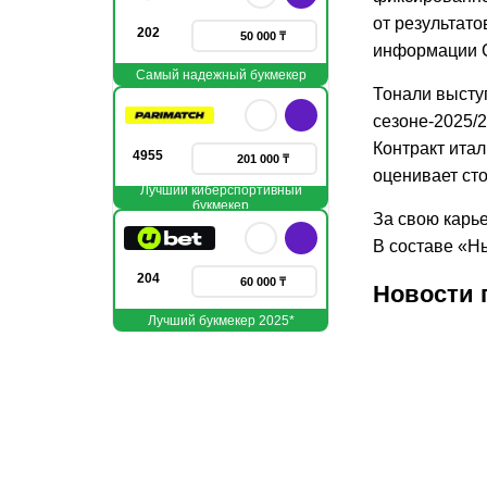
от результат
202
50 000 ₸
информации С
Самый надежный букмекер
Тонали выступ
сезоне-2025/2
Контракт итал
4955
201 000 ₸
оценивает сто
Лучший киберспортивный
букмекер
За свою карь
В составе «Н
204
60 000 ₸
Новости 
Лучший букмекер 2025*