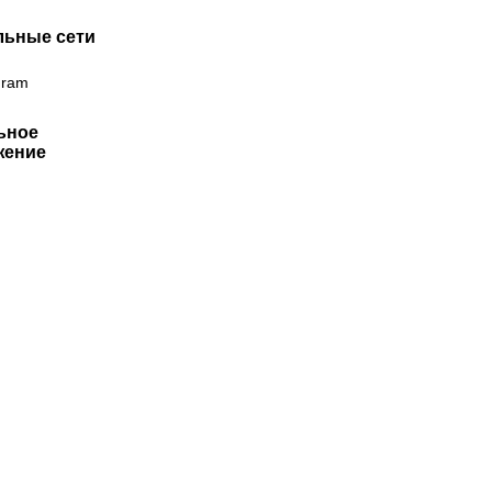
льные сети
gram
ьное
жение