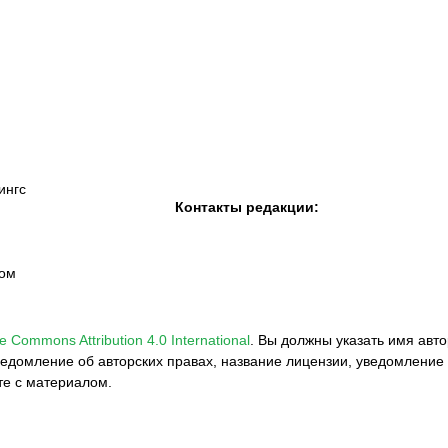
К «Тобол»
ФК «Шахтер»
Футзальный клуб
«Семей»
ингс
Контакты редакции:
вом
e Commons Attribution 4.0 International
.
Вы должны указать имя авто
едомление об авторских правах, название лицензии, уведомление 
те с материалом.