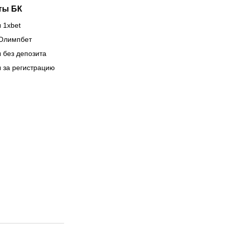
ты БК
 1xbet
Олимпбет
 без депозита
 за регистрацию