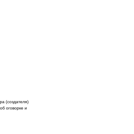
Naiza
БК «Астана»
ФК «Жетысу»
Феде
кибер
Казах
ра (создателя)
об оговорке и