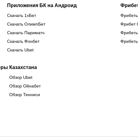
Приложения БК на Андроид
Фрибе
Скачать 1хБет
Фрибеты
Скачать ОлимпБет
Фрибет 
Скачать Париматч
Фрибеты
Скачать Фонбет
Фрибеты
Скачать Ubet
оры Казахстана
Обзор Ubet
Обзор Ойнабет
Обзор Тенниси