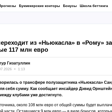
Прогнозы
Букмекерские конторы
Бонусы
Школа беттинга
переходит из «Ньюкасла» в «Рому» за
ые 117 млн евро
тур Гизатуллин
07.2026
1:13
ворилась о трансфере полузащитника «Ньюкасла» Сан
ля себя сумму. Как сообщает инсайдер Дэвид Орнштейн
между клубами уже достигнуто.
точника, около 108 млн евро от общей суммы будет выплач
й части. Оставшиеся 9 млн евро — в виде бонусов, которые