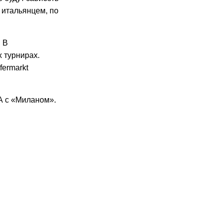
 итальянцем, по
. В
х турнирах.
fermarkt
А с «Миланом».