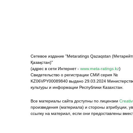
ФК «Кайрат»
ФК «Астана»
Ф
Сетевое издание "Metaratings Qazaqstan (Метарейт
Қазақстан)"
(адрес в сети Интернет -
www.meta-ratings.kz
)
Свидетельство о регистрации СМИ серия №
KZ06VPY00089840 выдано 29.03.2024 Министерст
культуры и информации Республики Казахстан.
Все материалы сайта доступны по лицензии
Creativ
произведения (материала) и стороны атрибуции, ув
ссылку на материал, если они предоставлены вмес