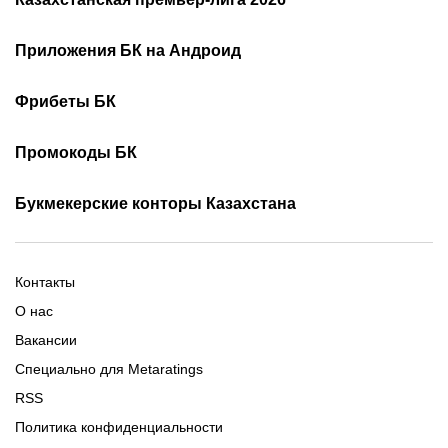
Расписание чемпионата
2026
Приложения БК на Андроид
Казахстана по футболу
Как смотреть онлайн КПЛ
Турнирная таблица КПЛ
Скачать 1хБет
Скачать Фонбет
Фрибеты БК
Скачать ОлимпБет
Скачать Ubet
Фрибеты 1xbet
Фрибеты без депозита
Скачать Париматч
Промокоды БК
Фрибет Олимпбет
Фрибеты за регистрацию
Промокоды Олимп Бет
Промокоды Ubet
Букмекерские конторы Казахстана
Промокод 1xBet
Промокоды Тенниси
Обзор Олимпбет
Обзор Ubet
Промокоды Париматч
Обзор 1xBet
Обзор Ойнабет
Контакты
Обзор Париматч
Обзор Тенниси
О нас
Вакансии
Специально для Metaratings
RSS
Политика конфиденциальности