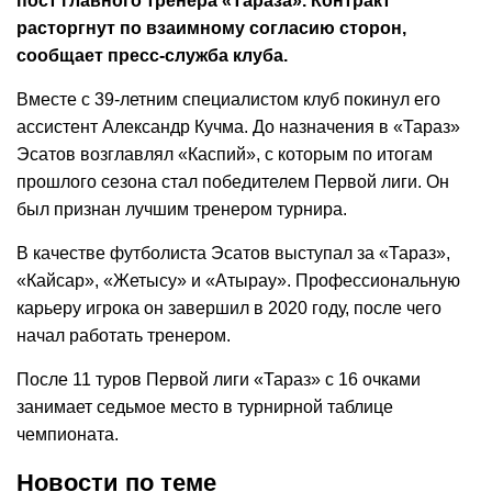
пост главного тренера «Тараза». Контракт
расторгнут по взаимному согласию сторон,
сообщает пресс-служба клуба.
Вместе с 39-летним специалистом клуб покинул его
ассистент Александр Кучма. До назначения в «Тараз»
Эсатов возглавлял «Каспий», с которым по итогам
прошлого сезона стал победителем Первой лиги. Он
был признан лучшим тренером турнира.
В качестве футболиста Эсатов выступал за «Тараз»,
«Кайсар», «Жетысу» и «Атырау». Профессиональную
карьеру игрока он завершил в 2020 году, после чего
начал работать тренером.
После 11 туров Первой лиги «Тараз» с 16 очками
занимает седьмое место в турнирной таблице
чемпионата.
Новости по теме