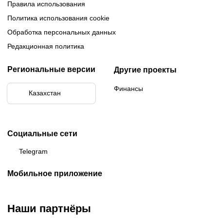
Правила использования
Политика использования cookie
Обработка персональных данных
Редакционная политика
Региональные версии
Другие проекты
Финансы
Казахстан
Социальные сети
Telegram
Мобильное приложение
Наши партнёры