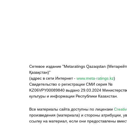
ФК «Кайрат»
ФК «Астана»
Ф
Сетевое издание "Metaratings Qazaqstan (Метарейт
Қазақстан)"
(адрес в сети Интернет -
www.meta-ratings.kz
)
Свидетельство о регистрации СМИ серия №
KZ06VPY00089840 выдано 29.03.2024 Министерст
культуры и информации Республики Казахстан.
Все материалы сайта доступны по лицензии
Creativ
произведения (материала) и стороны атрибуции, ув
ссылку на материал, если они предоставлены вмес