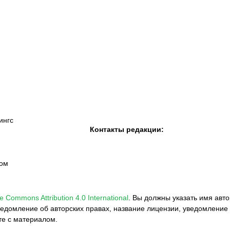
К «Тобол»
ФК «Шахтер»
Футзальный клуб
«Семей»
ингс
Контакты редакции:
вом
e Commons Attribution 4.0 International
.
Вы должны указать имя авто
едомление об авторских правах, название лицензии, уведомление 
те с материалом.