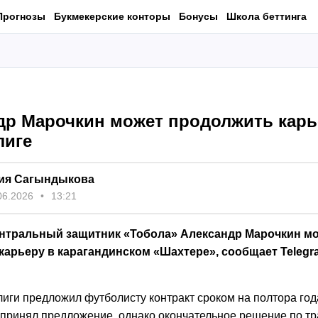
Прогнозы
Букмекерские конторы
Бонусы
Школа беттинга
др Марочкин может продолжить карь
лиге
ия Сагындыкова
06.2026
13:21
ентральный защитник «Тобола» Александр Марочкин м
карьеру в карагандинском «Шахтере», сообщает Telegr
лиги предложил футболисту контракт сроком на полтора год
 принял предложение, однако окончательное решение по т