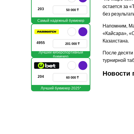
остается за 
203
50 000 ₸
без результат
Самый надежный букмекер
Напомним, Ма
«Кайсара», «О
Казахстана.
4955
201 000 ₸
Лучший киберспортивный
После десяти 
букмекер
турнирной та
Новости 
204
60 000 ₸
Лучший букмекер 2025*
31.07.2026
24.07.
1