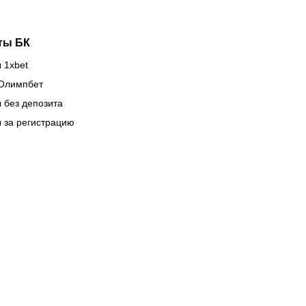
ты БК
 1xbet
Олимпбет
 без депозита
 за регистрацию