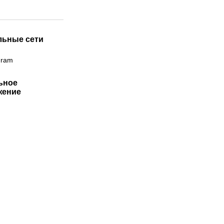
льные сети
gram
ьное
жение