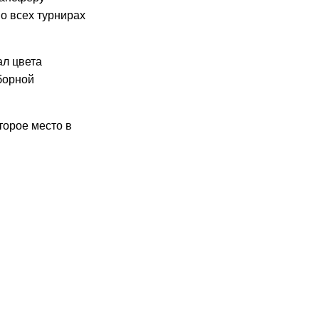
о всех турнирах
ал цвета
борной
торое место в
26
06.2026
20:55
03.06.2026
14:31
26.05.2026
21:07
21.05.2026
15:13
21.05.2026
16:54
15.05.2026
23:43
15.05.2026
21:01
13.05.2026
20:11
16:05
12:49