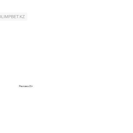
OLIMPBET.KZ
Реклама
21+