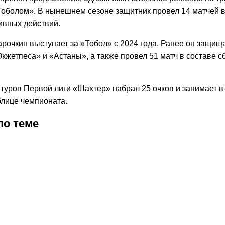
«Тоболом». В нынешнем сезоне защитник провел 14 матчей в
ивных действий.
рочкин выступает за «Тобол» с 2024 года. Ранее он защищ
кжетпеса» и «Астаны», а также провел 51 матч в составе с
туров Первой лиги «Шахтер» набрал 25 очков и занимает в
блице чемпионата.
по теме
2026
9:53
16.07.2026
19:54
10.07.2026
18:50
02.07.2026
19:53
26.06.2026
18:55
26.06.2026
25.06.2026
21:11
23.06.2026
19:58
16.06.2026
22:18
13.06.2026
13:21
12.06.2026
15:36
04.06.20
23:03
03.