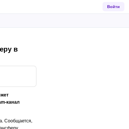
Войти
еру в
ожет
am-канал
а. Сообщается,
рансферу