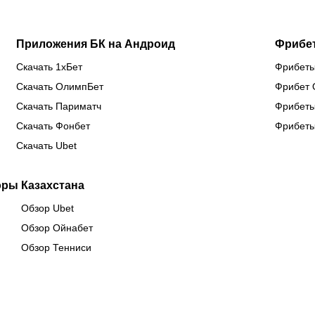
Приложения БК на Андроид
Фрибе
Скачать 1хБет
Фрибеты
Скачать ОлимпБет
Фрибет 
Скачать Париматч
Фрибеты
Скачать Фонбет
Фрибеты
Скачать Ubet
оры Казахстана
Обзор Ubet
Обзор Ойнабет
Обзор Тенниси