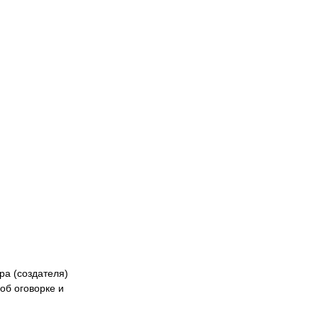
Naiza
БК «Астана»
ФК «Жетысу»
Феде
кибер
Казах
ра (создателя)
об оговорке и