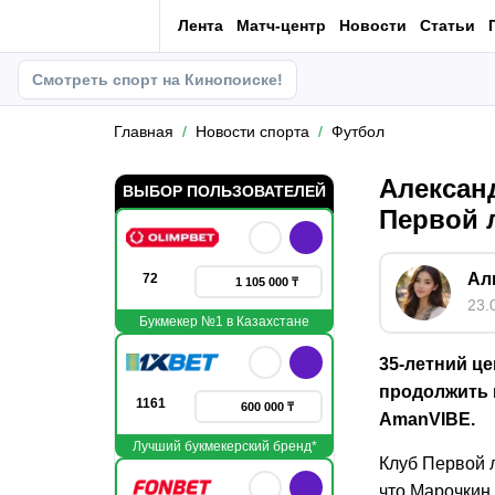
Лента
Матч-центр
Новости
Статьи
Смотреть спорт на Кинопоиске!
Главная
Новости спорта
Футбол
Алексан
ВЫБОР ПОЛЬЗОВАТЕЛЕЙ
Первой 
Ал
72
1 105 000 ₸
23.
Букмекер №1 в Казахстане
35-летний ц
продолжить 
1161
600 000 ₸
AmanVIBE.
Лучший букмекерский бренд*
Клуб Первой 
что Марочкин