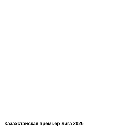
08.08.2026
11:00
07.08.2026
20:50
Битва за призовую
Нургожай сохранит место
тройку и прииртышское
в UFC: почему Дияр
дерби
фаворит в бою против
Бруну Лопеса
Казахстанская премьер-лига 2026