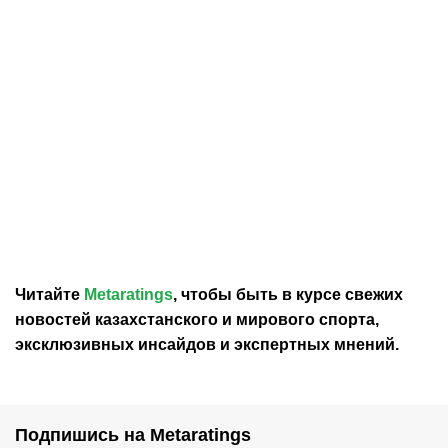
07.08.2026
15:49
07.08.2026
11:38
Российский журналист
Джон ван 'т Шкип
оценил назначение
официально назначен
нового главного тренера
главным тренером
сборной Казахстана
сборной Казахстана
Читайте
Metaratings
, чтобы быть в курсе свежих
новостей
казахстанского
и мирового спорта,
эксклюзивных инсайдов и экспертных мнений.
Подпишись на Metaratings