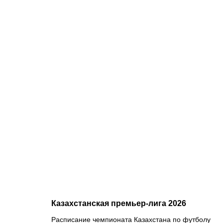
08.08.2026
1
Битва за
призовую
тройку и
прииртышск
дерби
Казахстанская премьер-лига 2026
Расписание чемпионата Казахстана по футболу