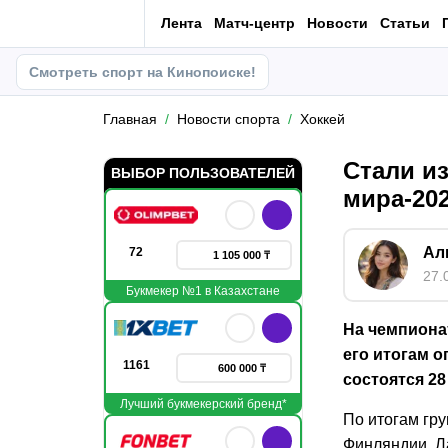
Лента
Матч-центр
Новости
Статьи
Смотреть спорт на Кинопоиске!
Главная
Новости спорта
Хоккей
Стали и
ВЫБОР ПОЛЬЗОВАТЕЛЕЙ
мира-20
Ал
72
1 105 000 ₸
27.
Букмекер №1 в Казахстане
На чемпиона
его итогам 
1161
600 000 ₸
состоятся 28
Лучший букмекерский бренд*
По итогам гр
Финляндии, Л