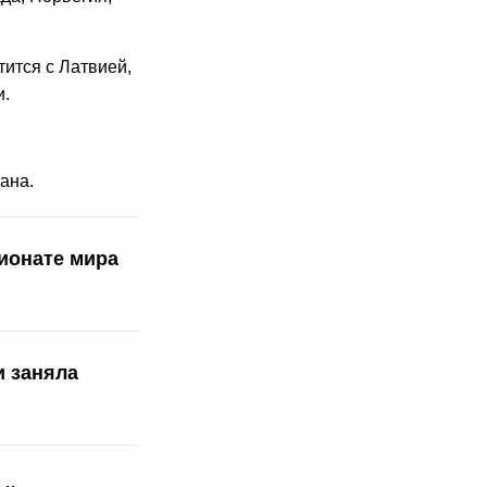
ится с Латвией,
и.
ана.
ионате мира
 заняла