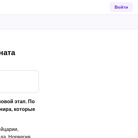
Войти
ната
овой этап. По
нира, которые
ейцарии,
да, Норвегия,