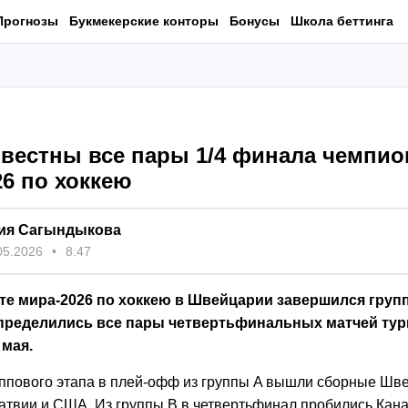
Прогнозы
Букмекерские конторы
Бонусы
Школа беттинга
звестны все пары 1/4 финала чемпио
26 по хоккею
ия Сагындыкова
05.2026
8:47
те мира-2026 по хоккею в Швейцарии завершился групп
определились все пары четвертьфинальных матчей тур
 мая.
уппового этапа в плей-офф из группы A вышли сборные Шв
атвии и США. Из группы B в четвертьфинал пробились Кана