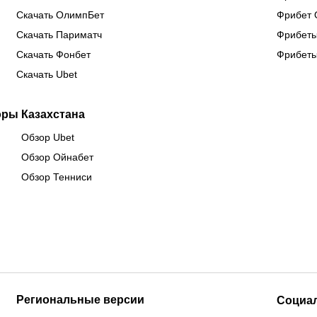
Скачать ОлимпБет
Фрибет 
Скачать Париматч
Фрибеты
Скачать Фонбет
Фрибеты
Скачать Ubet
оры Казахстана
Обзор Ubet
Обзор Ойнабет
Обзор Тенниси
Региональные версии
Социа