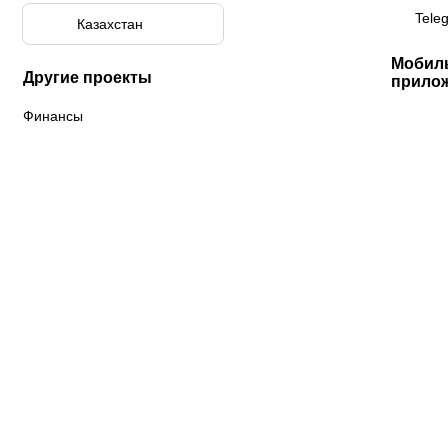
Tele
Казахстан
Мобил
Другие проекты
прило
Финансы
К «Тобол»
ФК «Шахтер»
Футзальный клуб
«Семей»