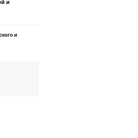
ей и
ского
и