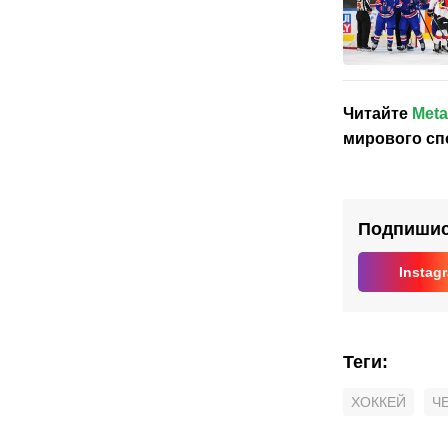
Читайте
Meta
мирового сп
Подпишись
Instag
Теги
:
ХОККЕЙ
Ч