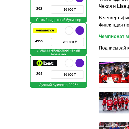
Чехия и Швец
202
50 000 ₸
В четвертьфи
Самый надежный букмекер
Финляндия пр
Чемпионат 
4955
201 000 ₸
Подписывайт
Лучший киберспортивный
букмекер
204
60 000 ₸
Лучший букмекер 2025*