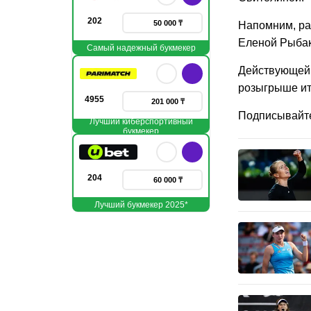
202
50 000 ₸
Напомним, ра
Еленой Рыбакин
Самый надежный букмекер
Действующей 
розыгрыше ит
4955
201 000 ₸
Подписывайт
Лучший киберспортивный
букмекер
204
60 000 ₸
Лучший букмекер 2025*