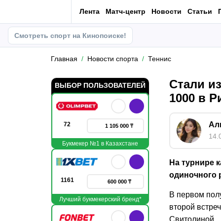
Лента
Матч-центр
Новости
Статьи
Смотреть спорт на Кинопоиске!
Главная
Новости спорта
Теннис
Стали и
ВЫБОР ПОЛЬЗОВАТЕЛЕЙ
1000 в Р
Ал
72
1 105 000 ₸
14.
Букмекер №1 в Казахстане
На турнире 
одиночного р
1161
600 000 ₸
В первом пол
Лучший букмекерский бренд*
второй встреч
Свитолиной.