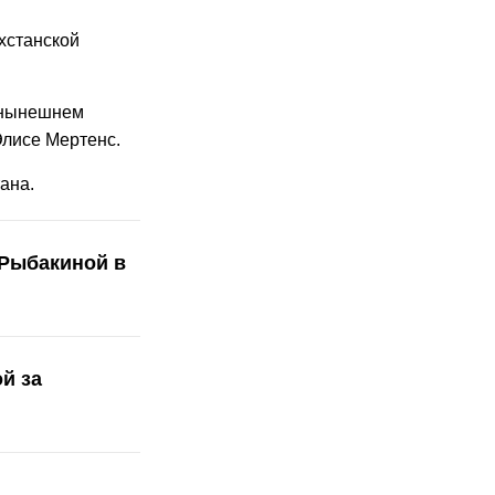
хстанской
 нынешнем
Элисе Мертенс.
ана.
 Рыбакиной в
й за