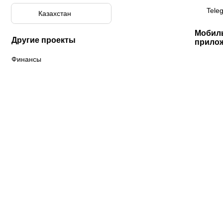
Tele
Казахстан
Мобил
Другие проекты
прило
Финансы
К «Тобол»
ФК «Шахтер»
Футзальный клуб