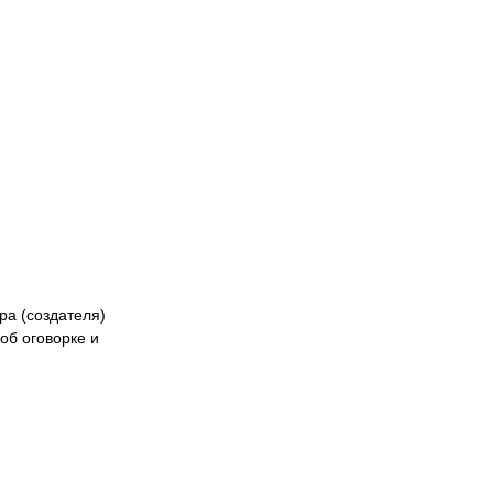
кибер
Казах
ра (создателя)
об оговорке и