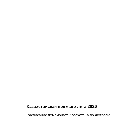
07.08.2026
1
Чемпион
Европы и
спаситель
«Аякса»:
кто такой
Джон ван’т
Схип –
новый
тренер
сборной
Казахстана
Казахстанская премьер-лига 2026
Расписание чемпионата Казахстана по футболу