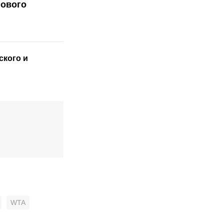
пового
ского
и
WTA