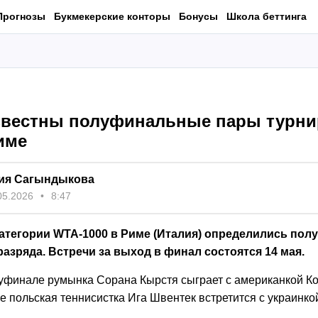
Прогнозы
Букмекерские конторы
Бонусы
Школа беттинга
звестны полуфинальные пары турни
име
ия Сагындыкова
05.2026
8:47
категории WTA-1000 в Риме (Италия) определились пол
азряда. Встречи за выход в финал состоятся 14 мая.
уфинале румынка Сорана Кырстя сыграет с американкой К
е польская теннисистка Ига Швентек встретится с украинк