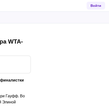
Войти
ра WTA-
уфиналистки
ори Гауфф. Во
ой Элиной