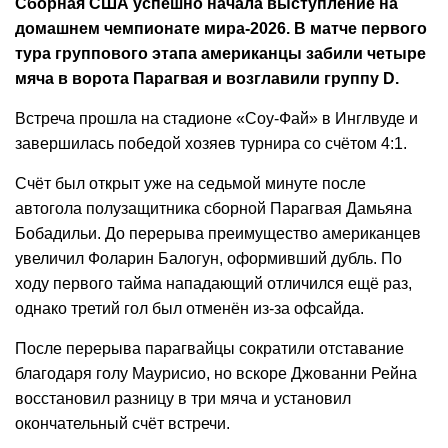
Сборная США успешно начала выступление на
домашнем чемпионате мира-2026. В матче первого
тура группового этапа американцы забили четыре
мяча в ворота Парагвая и возглавили группу D.
Встреча прошла на стадионе «Соу-Фай» в Инглвуде и
завершилась победой хозяев турнира со счётом 4:1.
Счёт был открыт уже на седьмой минуте после
автогола полузащитника сборной Парагвая Дамьяна
Бобадильи. До перерыва преимущество американцев
увеличил Фоларин Балогун, оформивший дубль. По
ходу первого тайма нападающий отличился ещё раз,
однако третий гол был отменён из-за офсайда.
После перерыва парагвайцы сократили отставание
благодаря голу Маурисио, но вскоре Джованни Рейна
восстановил разницу в три мяча и установил
окончательный счёт встречи.