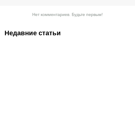
Нет комментариев. Будьте первым!
Недавние статьи
05.08.2026
22:07
05.08.2026
21:03
Где смотреть матч
Титульные бои
«Партизан» – «Тобол»
Женисулы – Гусаров и
онлайн в прямом эфире 7
Саралапов – Кенесбеков:
августа?
анонс турнира Naiza в
Китае