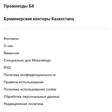
Фрибеты 1xbet
Фрибеты без депозита
Скачать Париматч
Промокоды БК
Фрибет Олимпбет
Фрибеты за регистрацию
Промокоды Олимп Бет
Промокоды Ubet
Букмекерские конторы Казахстана
Промокод 1xBet
Промокоды Тенниси
Обзор Олимпбет
Обзор Ubet
Промокоды Париматч
Обзор 1xBet
Обзор Ойнабет
Контакты
Обзор Париматч
Обзор Тенниси
О нас
Вакансии
Специально для Metaratings
RSS
Политика конфиденциальности
Правила использования
Политика использования cookie
Обработка персональных данных
Редакционная политика