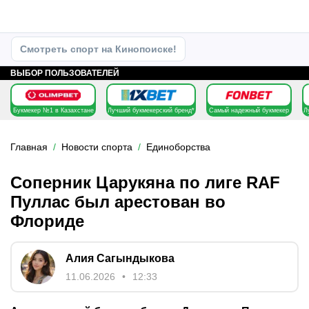
Смотреть спорт на Кинопоиске!
ВЫБОР ПОЛЬЗОВАТЕЛЕЙ
Букмекер №1 в Казахстане
Лучший букмекерский бренд*
Самый надежный букмекер
Л
Главная
Новости спорта
Единоборства
Соперник Царукяна по лиге RAF
Пуллас был арестован во
Флориде
Алия Сагындыкова
11.06.2026
12:33