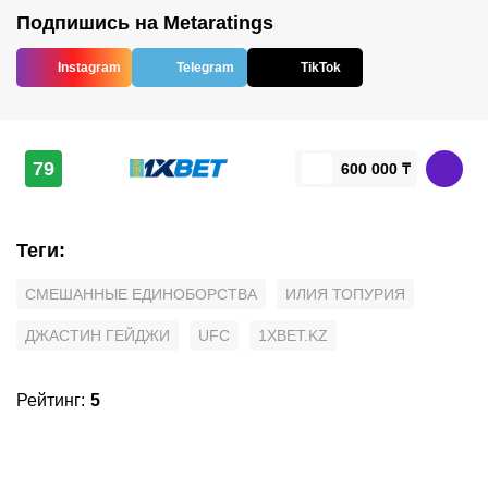
Подпишись на Metaratings
Instagram
Telegram
TikTok
79
600 000 ₸
Теги
:
СМЕШАННЫЕ ЕДИНОБОРСТВА
ИЛИЯ ТОПУРИЯ
ДЖАСТИН ГЕЙДЖИ
UFC
1XBET.KZ
Рейтинг
:
5