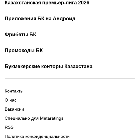
Казахстанская премьер-лига 2026
Расписание чемпионата
2026
Приложения БК на Андроид
Казахстана по футболу
Как смотреть онлайн КПЛ
Турнирная таблица КПЛ
Скачать 1хБет
Скачать Фонбет
Фрибеты БК
Скачать ОлимпБет
Скачать Ubet
Фрибеты 1xbet
Фрибеты без депозита
Скачать Париматч
Промокоды БК
Фрибет Олимпбет
Фрибеты за регистрацию
Промокоды Олимп Бет
Промокоды Ubet
Букмекерские конторы Казахстана
Промокод 1xBet
Промокоды Тенниси
Обзор Олимпбет
Обзор Ubet
Промокоды Париматч
Обзор 1xBet
Обзор Ойнабет
Контакты
Обзор Париматч
Обзор Тенниси
О нас
Вакансии
Специально для Metaratings
RSS
Политика конфиденциальности