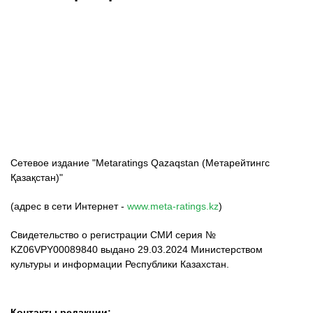
ФК «Кайрат»
ФК «Астана»
ФК «Тобол»
Сетевое издание "Metaratings Qazaqstan (Метарейтингс
Қазақстан)"
(адрес в сети Интернет -
www.meta-ratings.kz
)
Свидетельство о регистрации СМИ серия №
KZ06VPY00089840 выдано 29.03.2024 Министерством
культуры и информации Республики Казахстан.
Контакты редакции: