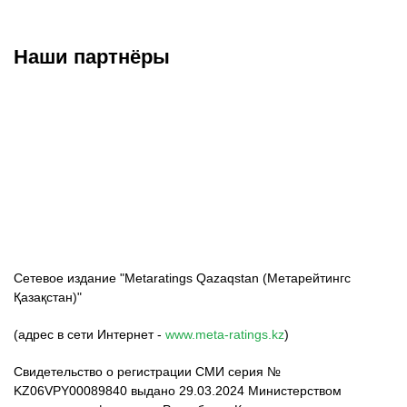
Наши партнёры
ФК «Кайрат»
ФК «Астана»
ФК «Тобол»
Сетевое издание "Metaratings Qazaqstan (Метарейтингс
Қазақстан)"
(адрес в сети Интернет -
www.meta-ratings.kz
)
Свидетельство о регистрации СМИ серия №
KZ06VPY00089840 выдано 29.03.2024 Министерством