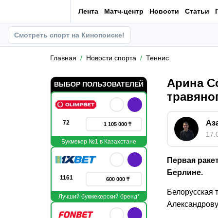
Лента
Матч-центр
Новости
Статьи
Смотреть спорт на Кинопоиске!
Главная
Новости спорта
Теннис
Арина С
ВЫБОР ПОЛЬЗОВАТЕЛЕЙ
травяно
Аз
72
1 105 000 ₸
17.
Букмекер №1 в Казахстане
Первая раке
Берлине.
1161
600 000 ₸
Белорусская т
Лучший букмекерский бренд*
Александрову (