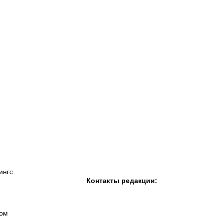
К «Тобол»
ФК «Шахтер»
Футзальный клуб
«Семей»
ингс
Контакты редакции:
вом