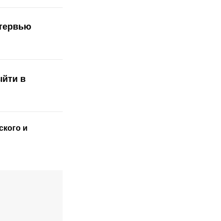
нтервью
ыйти в
ского
и