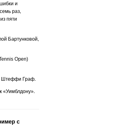
ошибки и
семь раз,
из пяти
лой Бартунковой,
Tennis Open)
и Штеффи Граф.
 к «Уимблдону».
ример с