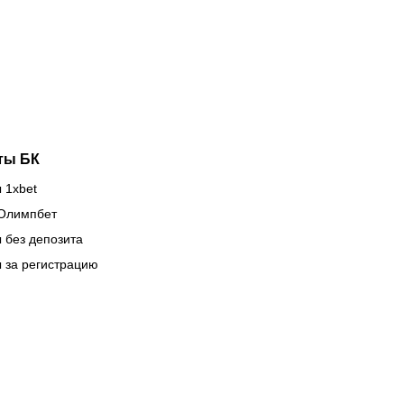
ргожай
тащит
ова
клубы на
асает
международной
зиции
арене
ты БК
 1xbet
Олимпбет
 без депозита
 за регистрацию