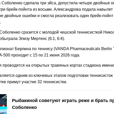
а Соболенко сделала три эйса, допустила четыре двойные 
ри брейк-пойнта из восьми. Александрова подала навылет 
ре двойные ошибки и смогла реализовать один брейк-пойнт 
.
 Соболенко сразится с молодой чешской теннисисткой Нико
обыграла Элизу Мертенс (6:1, 6:4).
ионат Берлина по теннису (VANDA Pharmaceuticals Berlin 
-500 проходит с 15 по 21 июня 2026 года.
 проводятся на открытых травяных кортах стадиона имен
вляется одним из ключевых этапов подготовки теннисисток
тке примут участие 32 теннисистки.
Рыбакиной советуют играть реже и брать п
Соболенко