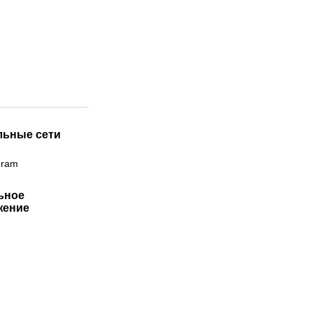
льные сети
gram
ьное
жение