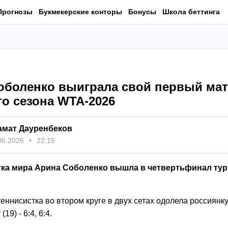
Прогнозы
Букмекерские конторы
Бонусы
Школа беттинга
оболенко выиграла свой первый ма
го сезона WTA-2026
амат Дауренбеков
06.2026
22:15
тка мира Арина Соболенко вышла в четвертьфинал тур
еннисистка во втором круге в двух сетах одолела россиянк
19) - 6:4, 6:4.