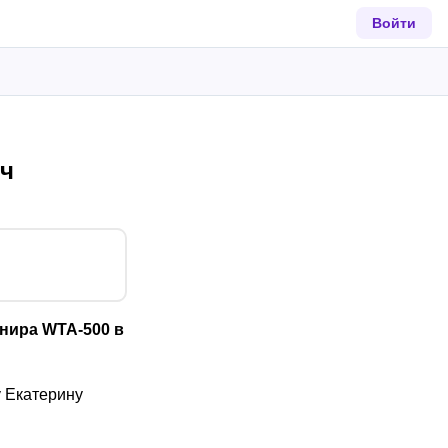
Войти
тч
нира WTA-500 в
у Екатерину