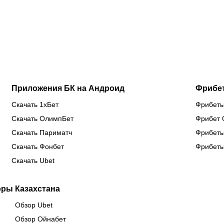
Кенесбеков:
расписание
«Левски» в
Ну
анонс
матчей
Лиге
сн
турнира
лондонцев
чемпионов
сп
Naiza в
на
по
Китае
предсезонке-2026
Приложения БК на Андроид
Фрибе
Скачать 1хБет
Фрибеты
Скачать ОлимпБет
Фрибет 
Скачать Париматч
Фрибеты
Скачать Фонбет
Фрибеты
Скачать Ubet
оры Казахстана
Обзор Ubet
Обзор Ойнабет