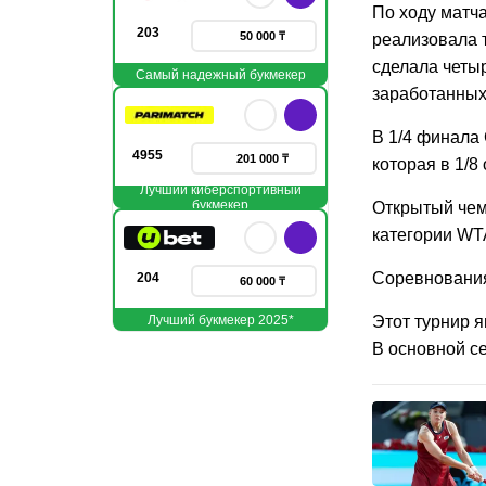
По ходу матч
203
50 000 ₸
реализовала т
сделала четы
Самый надежный букмекер
заработанных
В 1/4 финала
4955
201 000 ₸
которая в 1/8 
Лучший киберспортивный
букмекер
Открытый чемп
категории WTA
Соревнования
204
60 000 ₸
Лучший букмекер 2025*
Этот турнир я
В основной се