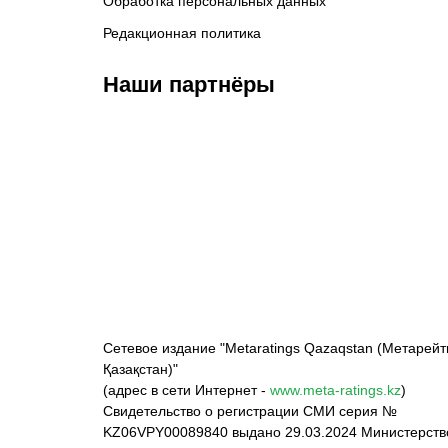
Обработка персональных данных
Редакционная политика
Наши партнёры
ФК «Кайрат»
ФК «Астана»
Ф
Сетевое издание "Metaratings Qazaqstan (Метарейт
Қазақстан)"
(адрес в сети Интернет -
www.meta-ratings.kz
)
Свидетельство о регистрации СМИ серия №
KZ06VPY00089840 выдано 29.03.2024 Министерст