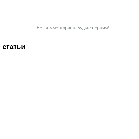
Нет комментариев. Будьте первым!
 статьи
1:00
07.08.2026
20:50
07.08.2026
13:01
07.08.2026
11:00
07.
Нургожай
Чемпион
«Хватит
«Т
сохранит
Европы и
разговоров».
кр
место в
спаситель
Мейирим
пр
ое
UFC:
«Аякса»:
Нурсултанов
«П
почему
кто такой
возвращается
Ка