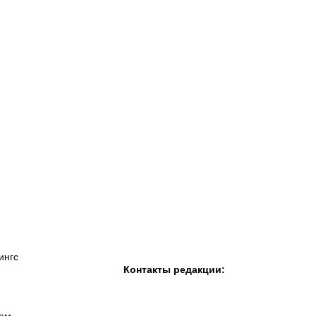
К «Тобол»
ФК «Шахтер»
Футзальный клуб
«Семей»
ингс
Контакты редакции: