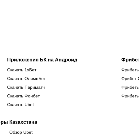
Дияр
Джон ван’т
после
бл
фаворит в
Схип –
трехлетней
по
бою
новый
паузы ради
од
против
тренер
боя за
кл
Бруну
сборной
титул WBC
ев
Лопеса
Казахстана
Приложения БК на Андроид
Фрибе
Скачать 1хБет
Фрибеты
Скачать ОлимпБет
Фрибет 
Скачать Париматч
Фрибеты
Скачать Фонбет
Фрибеты
Скачать Ubet
оры Казахстана
Обзор Ubet