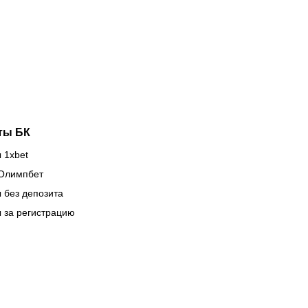
изок к
онлайн в
тере ещё
прямом
ного
эфире 7
уба в
августа?
рокубках
ты БК
 1xbet
Олимпбет
 без депозита
 за регистрацию