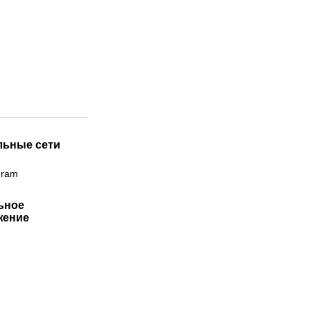
льные сети
gram
ьное
жение