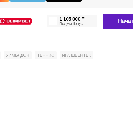
1 105 000 ₸
Начат
Получи бонус
УИМБЛДОН
ТЕННИС
ИГА ШВЕНТЕК