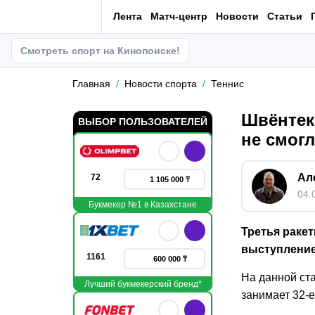
Лента
Матч-центр
Новости
Статьи
Смотреть спорт на Кинопоиске!
Главная
Новости спорта
Теннис
Швёнтек
ВЫБОР ПОЛЬЗОВАТЕЛЕЙ
не смогл
Ал
72
1 105 000 ₸
04.
Букмекер №1 в Казахстане
Третья раке
выступление 
1161
600 000 ₸
На данной ст
Лучший букмекерский бренд*
занимает 32-