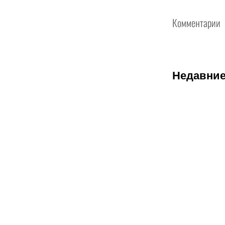
Комментарии
Недавние
08.08.2026
1
Битва за
призовую
тройку и
прииртышск
дерби