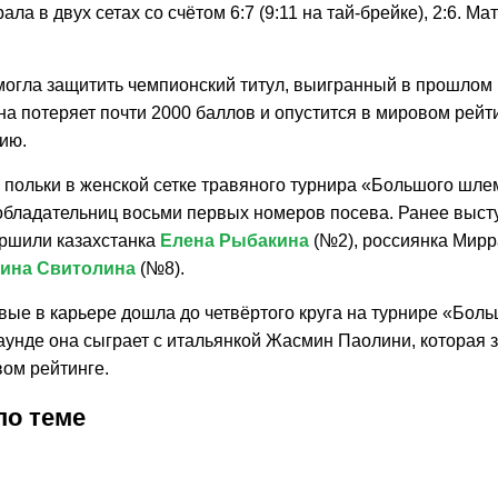
ала в двух сетах со счётом 6:7 (9:11 на тай-брейке), 2:6. М
.
могла защитить чемпионский титул, выигранный в прошлом 
на потеряет почти 2000 баллов и опустится в мировом рей
ию.
 польки в женской сетке травяного турнира «Большого шле
обладательниц восьми первых номеров посева. Ранее выст
ршили казахстанка
Елена Рыбакина
(№2), россиянка Мирр
ина Свитолина
(№8).
вые в карьере дошла до четвёртого круга на турнире «Бол
унде она сыграет с итальянкой Жасмин Паолини, которая з
вом рейтинге.
по теме