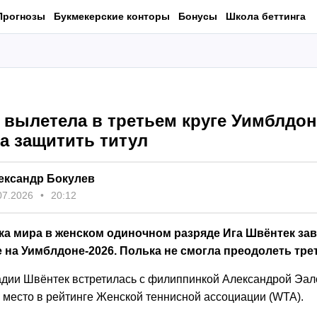
Прогнозы
Букмекерские конторы
Бонусы
Школа беттинга
 вылетела в третьем круге Уимблдон
а защитить титул
ександр Бокулев
07.2026
20:12
тка мира в женском одиночном разряде Ига Швёнтек за
на Уимблдоне-2026. Полька не смогла преодолеть трет
адии Швёнтек встретилась с филиппинкой Александрой Эал
е место в рейтинге Женской теннисной ассоциации (WTA).