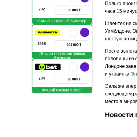
Полька проигр
202
50 000 ₸
часа 15 минут
Самый надежный букмекер
Швёнтек не с
Уимблдоне. О
шестую позиц
4955
201 000 ₸
После вылета
Лучший киберспортивный
букмекер
половины из 
Лондоне заве
и украинка
Эл
204
60 000 ₸
Эала же впер
Лучший букмекер 2025*
следующем ра
место в миро
Новости 