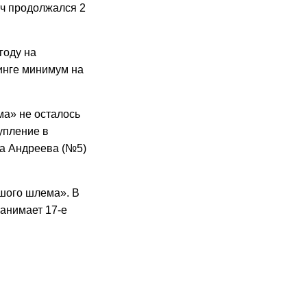
атч продолжался 2
году на
тинге минимум на
ма» не осталось
упление в
а Андреева (№5)
ьшого шлема». В
анимает 17-е