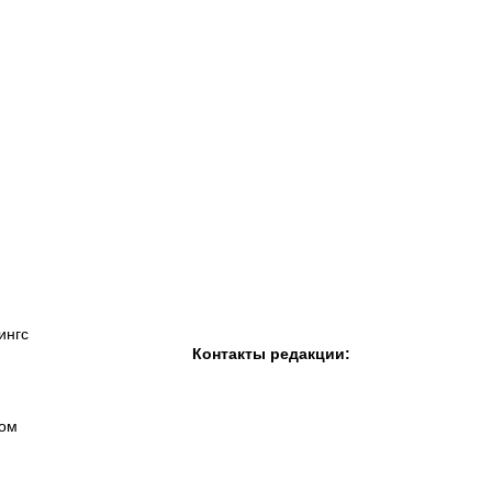
К «Тобол»
ФК «Шахтер»
Футзальный клуб
«Семей»
ингс
Контакты редакции:
вом