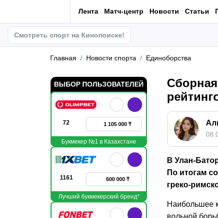
Лента
Матч-центр
Новости
Статьи
Смотреть спорт на Кинопоиске!
Главная
Новости спорта
Единоборства
Сборная 
ВЫБОР ПОЛЬЗОВАТЕЛЕЙ
рейтинг
Ал
72
1 105 000 ₸
08.
Букмекер №1 в Казахстане
В Улан-Бато
По итогам с
1161
600 000 ₸
греко-римско
Лучший букмекерский бренд*
Наибольшее к
вольной борь