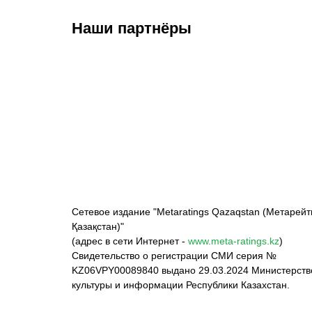
Наши партнёры
ФК «Кайрат»
ФК «Астана»
Ф
Сетевое издание "Metaratings Qazaqstan (Метарейт
Қазақстан)"
(адрес в сети Интернет -
www.meta-ratings.kz
)
Свидетельство о регистрации СМИ серия №
KZ06VPY00089840 выдано 29.03.2024 Министерст
культуры и информации Республики Казахстан.