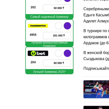
202
50 000 ₸
Серебряными п
Едыге Касымбе
Самый надежный букмекер
Адилет Алмуха
В турнире по 
4955
201 000 ₸
килограммов 
Лучший киберспортивный
Ардаков (до 6
букмекер
В женской бо
Сыздыкова (д
204
60 000 ₸
Подписывайт
Лучший букмекер 2025*