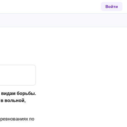
Войти
 видам борьбы.
 в вольной,
оревнованиях по