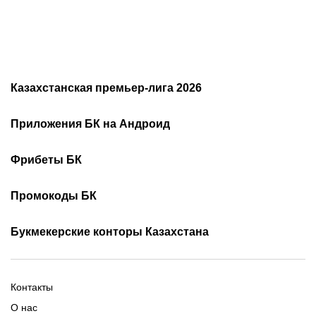
Казахстанская премьер-лига 2026
Расписание чемпионата
2026
Приложения БК на Андроид
Казахстана по футболу
Как смотреть онлайн КПЛ
Турнирная таблица КПЛ
Скачать 1хБет
Скачать Фонбет
Фрибеты БК
Скачать ОлимпБет
Скачать Ubet
Фрибеты 1xbet
Фрибеты без депозита
Скачать Париматч
Промокоды БК
Фрибет Олимпбет
Фрибеты за регистрацию
Промокоды Олимп Бет
Промокоды Ubet
Букмекерские конторы Казахстана
Промокод 1xBet
Промокоды Тенниси
Обзор Олимпбет
Обзор Ubet
Промокоды Париматч
Обзор 1xBet
Обзор Ойнабет
Контакты
Обзор Париматч
Обзор Тенниси
О нас