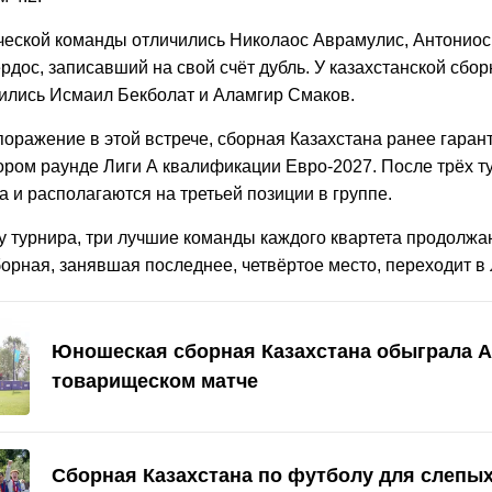
еческой команды отличились Николаос Аврамулис, Антониос 
дос, записавший на свой счёт дубль. У казахстанской сбо
ились Исмаил Бекболат и Аламгир Смаков.
поражение в этой встрече, сборная Казахстана ранее гаран
тором раунде Лиги А квалификации Евро-2027. После трёх т
а и располагаются на третьей позиции в группе.
у турнира, три лучшие команды каждого квартета продолжа
сборная, занявшая последнее, четвёртое место, переходит в 
Юношеская сборная Казахстана обыграла А
товарищеском матче
Сборная Казахстана по футболу для слепых