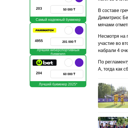
203
50 000 ₸
В составе гр
Димитриос Бер
Самый надежный букмекер
мячами отмет
Несмотря на 
4955
201 000 ₸
участие во в
Лучший киберспортивный
набрали 4 очк
букмекер
По регламент
А, тогда как 
204
60 000 ₸
Лучший букмекер 2025*