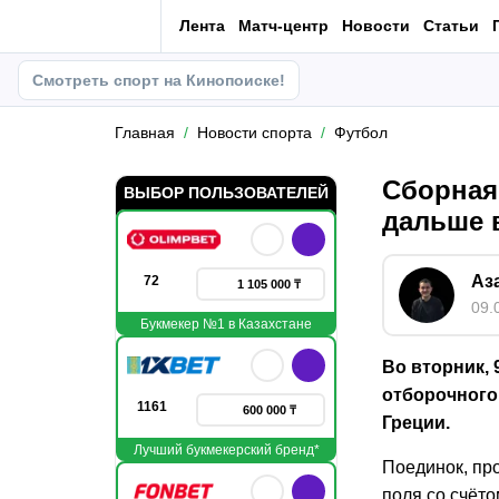
Лента
Матч-центр
Новости
Статьи
Смотреть спорт на Кинопоиске!
Главная
Новости спорта
Футбол
Сборная
ВЫБОР ПОЛЬЗОВАТЕЛЕЙ
дальше 
Аз
72
1 105 000 ₸
09.
Букмекер №1 в Казахстане
Во вторник, 
отборочного
1161
600 000 ₸
Греции.
Лучший букмекерский бренд*
Поединок, пр
поля со счёто