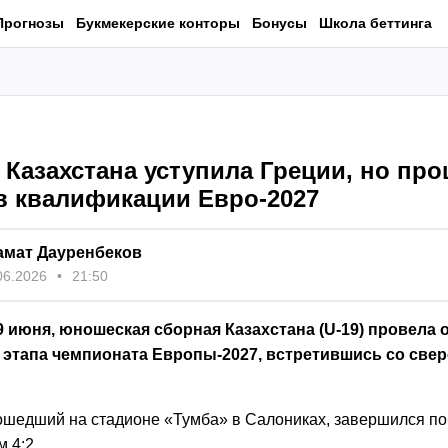
Прогнозы
Букмекерские конторы
Бонусы
Школа беттинга
 Казахстана уступила Греции, но пр
в квалификации Евро-2027
амат Дауренбеков
06.2026
21:50
9 июня, юношеская сборная Казахстана (U-19) провела
 этапа чемпионата Европы-2027, встретившись со свер
ошедший на стадионе «Тумба» в Салониках, завершился по
м 4:2.