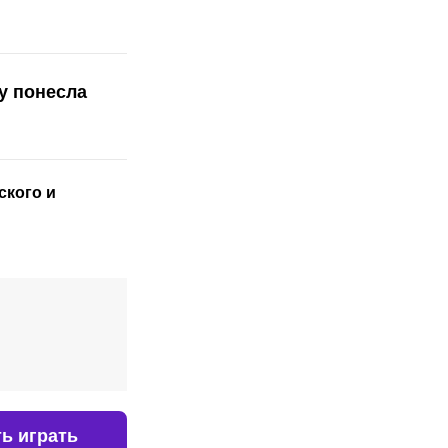
у понесла
ского
и
ь играть