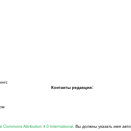
К «Тобол»
ФК «Шахтер»
Футзальный клуб
«Семей»
ингс
Контакты редакции:
вом
e Commons Attribution 4.0 International
.
Вы должны указать имя авто