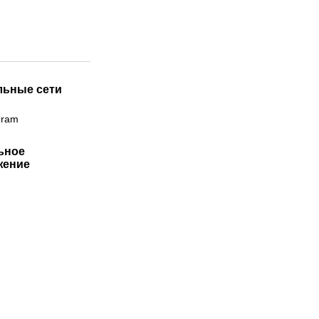
льные сети
gram
ьное
жение