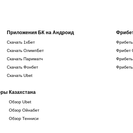
Naiza в
на
по
Китае
предсезонке-2026
Приложения БК на Андроид
Фрибе
Скачать 1хБет
Фрибеты
Скачать ОлимпБет
Фрибет 
Скачать Париматч
Фрибеты
Скачать Фонбет
Фрибеты
Скачать Ubet
оры Казахстана
Обзор Ubet
Обзор Ойнабет
Обзор Тенниси