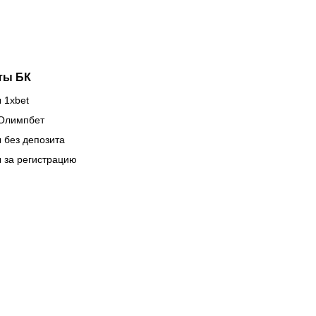
зиции
арене
ты БК
 1xbet
Олимпбет
 без депозита
 за регистрацию