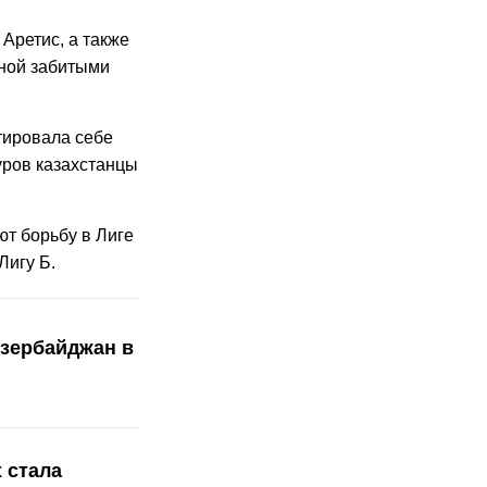
Аретис, а также
рной забитыми
тировала себе
уров казахстанцы
ют борьбу в Лиге
Лигу Б.
зербайджан в
 стала