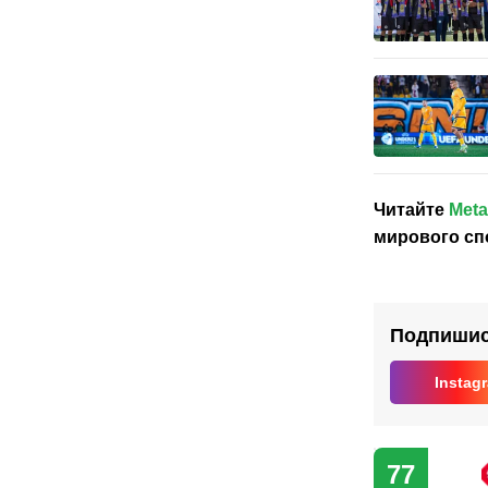
Читайте
Meta
мирового сп
Подпишись
Instag
77