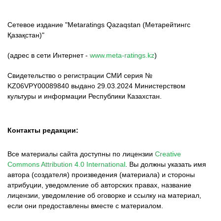
Сетевое издание "Metaratings Qazaqstan (Метарейтингс
Қазақстан)"
(адрес в сети Интернет -
www.meta-ratings.kz
)
Свидетельство о регистрации СМИ серия №
KZ06VPY00089840 выдано 29.03.2024 Министерством
культуры и информации Республики Казахстан.
Контакты редакции:
Все материалы сайта доступны по лицензии
Creative
Commons Attribution 4.0 International
.
Вы должны указать имя
автора (создателя) произведения (материала) и стороны
атрибуции, уведомление об авторских правах, название
лицензии, уведомление об оговорке и ссылку на материал,
если они предоставлены вместе с материалом.