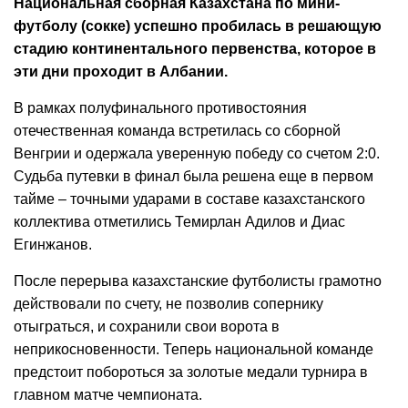
Национальная сборная Казахстана по мини-
футболу (сокке) успешно пробилась в решающую
стадию континентального первенства, которое в
эти дни проходит в Албании.
В рамках полуфинального противостояния
отечественная команда встретилась со сборной
Венгрии и одержала уверенную победу со счетом 2:0.
Судьба путевки в финал была решена еще в первом
тайме – точными ударами в составе казахстанского
коллектива отметились Темирлан Адилов и Диас
Егинжанов.
После перерыва казахстанские футболисты грамотно
действовали по счету, не позволив сопернику
отыграться, и сохранили свои ворота в
неприкосновенности. Теперь национальной команде
предстоит побороться за золотые медали турнира в
главном матче чемпионата.