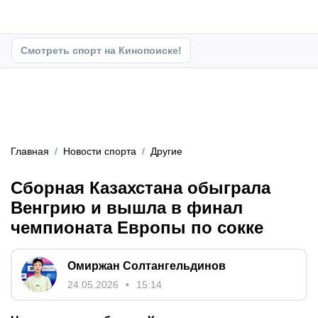
Смотреть спорт на Кинопоиске!
Главная
Новости спорта
Другие
Сборная Казахстана обыграла
Венгрию и вышла в финал
чемпионата Европы по сокке
Омиржан Солтангельдинов
24.05.2026
15:14