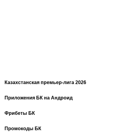
чемпион, Гусаров
Сатпаев за «Челси»:
сенсационно победил
полное расписание
Женисулы: итоги Naiza в
матчей лондонцев на
Китае
предсезонке-2026
Казахстанская премьер-лига 2026
Расписание чемпионата
2026
Приложения БК на Андроид
Казахстана по футболу
Как смотреть онлайн КПЛ
Турнирная таблица КПЛ
Скачать 1хБет
Скачать Фонбет
Фрибеты БК
Скачать ОлимпБет
Скачать Ubet
Фрибеты 1xbet
Фрибеты без депозита
Скачать Париматч
Промокоды БК
Фрибет Олимпбет
Фрибеты за регистрацию