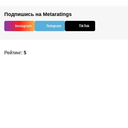
Подпишись на Metaratings
Instagram
Telegram
TikTok
Рейтинг
:
5